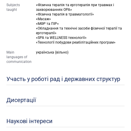
Subjects
«Фізична терапія та ерготерапія при травмах і
taught
захворюваннях ОРА»
«Фізична терапія в травматології»
«Масаж»
«МФР та ПІР»
«Обладнання та технічні засоби фізичної терапії та
ерготерапії»
«SPA та WELLNESS технології»
«Технології побудови реабілітаційних програм»
Main
українська (вільно)
languages of
communication
Участь у роботі рад і державних структур
Дисертації
Наукові інтереси