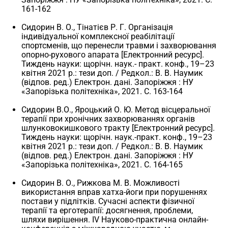
161-162
Сидорин В. О., Тінатієв Р. Г. Організація
індивідуальної комплексної реабілітації
спортсменів, що перенесли травми і захворювання
опорно-рухового апарата [Електронний ресурс].
Тиждень науки: щорічн. наук.- практ. конф., 19–23
квітня 2021 р.: тези доп. / Редкол.: В. В. Наумик
(відпов. ред.) Електрон. дані. Запоріжжя : НУ
«Запорізька політехніка», 2021. С. 163-164
Сидорин В.О., Яроцький О. Ю. Метод вісцеральної
терапії при хронічних захворюваннях органів
шлунковокишкового тракту [Електронний ресурс].
Тиждень науки: щорічн. наук.-практ. конф., 19–23
квітня 2021 р.: тези доп. / Редкол.: В. В. Наумик
(відпов. ред.) Електрон. дані. Запоріжжя : НУ
«Запорізька політехніка», 2021. С. 164-165
Сидорин В. О., Рижкова М. В. Можливості
використання вправ хатха-йоги при порушеннях
постави у підлітків. Сучасні аспекти фізичної
терапії та ерготерапії: досягнення, проблеми,
шляхи вирішення. ІV Науково-практична онлайн-