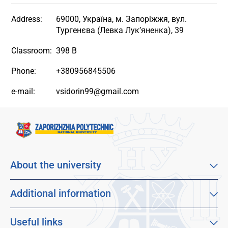
Address:
69000, Україна, м. Запоріжжя, вул.
Тургенєва (Левка Лук’яненка), 39
Classroom:
398 В
Phone:
+380956845506
e-mail:
vsidorin99@gmail.com
About the university
About our university
Mission, vision and values
Additional information
Sustainable Development Goals
Educational program catalog
Faculties
Distance learning
Useful links