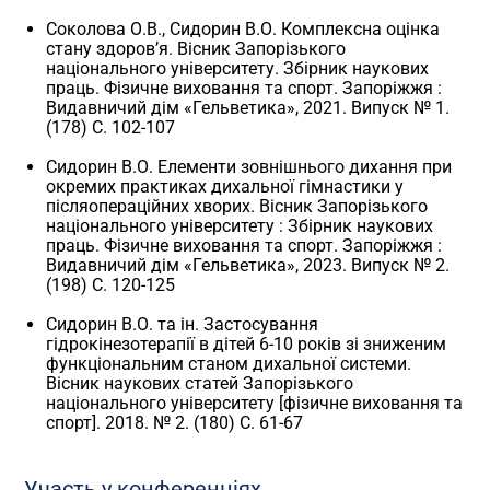
Соколова О.В., Сидорин В.О. Комплексна оцінка
стану здоров’я. Вісник Запорізького
національного університету. Збірник наукових
праць. Фізичне виховання та спорт. Запоріжжя :
Видавничий дім «Гельветика», 2021. Випуск № 1.
(178) С. 102-107
Сидорин В.О. Елементи зовнішнього дихання при
окремих практиках дихальної гімнастики у
післяопераційних хворих. Вісник Запорізького
національного університету : Збірник наукових
праць. Фізичне виховання та спорт. Запоріжжя :
Видавничий дім «Гельветика», 2023. Випуск № 2.
(198) С. 120-125
Сидорин В.О. та ін. Застосування
гідрокінезотерапії в дітей 6-10 років зі зниженим
функціональним станом дихальної системи.
Вісник наукових статей Запорізького
національного університету [фізичне виховання та
спорт]. 2018. № 2. (180) С. 61-67
Участь у конференціях