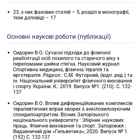
23, з них фахових статей – 5, розділ в монографії,
тези доповіді – 17
Основні наукові роботи (публікації)
Сидорин В.О. Сучасні підходи до фізичної
реабілітації осіб похилого та старечого віку з
переломами шийки стегна. Науковий журнал
Спортивна медицина, фізична терапія та
ерготерапія. Редкол.: С.М. Футорний, (відп. ред.) та
ін. Національний університет фізичного виховання
і спорту України. К.: 2019. Випуск №1. (210). С. 132-
137
Сидорин В.О. Вплив диференційованих комплексів
терапевтичних вправ хворих з анкілозилозуючим
спондилоартритом. Вісник Запорізького
національного університету : Збірник наукових
праць. Фізичне виховання та спорт. Запоріжжя :
Видавничий дім «Гельветика», 2020. Випуск № 1.
(192) С. 132-137