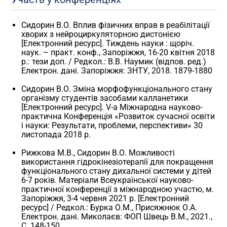
Сидорин В.О. Вплив фізичних вправ в реабілітації
хворих з нейроциркуляторною дистонією
[Електронний ресурс]. Тиждень науки : щоріч.
наук. – практ. конф., Запоріжжя, 16-20 квітня 2018
р.: тези доп. / Редкол.: В.В. Наумик (відпов. ред.)
Електрон. дані. Запоріжжя: ЗНТУ, 2018. 1879-1880
Сидорин В.О. Зміна морфофункціонального стану
організму студентів засобами калланетики
[Електронний ресурс]. V-а Міжнародна науково-
практична Конференція «Розвиток сучасної освіти
і науки: Результати, проблеми, перспективи» 30
листопада 2018 р.
Рижкова М.В., Сидорин В.О. Можливості
використання гідрокінезіотерапії для покращення
функціонального стану дихальної системи у дітей
6-7 років. Матеріали Всеукраїнської науково-
практичної конференції з міжнародною участю, м.
Запоріжжя, 3-4 червня 2021 р. [Електронний
ресурс] / Редкол.: Бурка О.М., Присяжнюк О.А.
Електрон. дані. Миколаєв: ФОП Швець В.М., 2021.,
С. 148-150