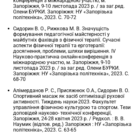
конференція з міжнародною участю, м.
Запоріжжя, 9-10 листопада 2023 р. / за заг.ред.
Олени БУРКИ. Запоріжжя: НУ «Запорізька
політехніка», 2023. С. 70-72
Сидорин В. О., Рижкова М. В. Значущість
формування педагогічної майстерності у
майбутніх фахівців з фізичної терапії. Сучасні
аспекти фізичної терапії та ерготерапії:
досягнення, проблеми, шляхи вирішення. ІV
Науково-практична онлайн-конференція з
міжнародною участю, м. Запоріжжя, 9-10
листопада 2023 р. / за заг.ред. Олени БУРКИ.
Запоріжжя: НУ «Запорізька політехніка», 2023. С.
68-70
Алімерданов Р. С., Присяжнюк О.А., Сидорин В. О.
Спортивний масаж як засіб оптимізації рухової
активності. Тиждень науки-2023. Факультет
управління фізичною культурою та спортом. Тези
доповідей науково- технічної конференції,
Запоріжжя, 24-28 квітня 2023 р. / Редкол. : В. В.
Наумик (відпов. ред.) Запоріжжя : НУ «Запорізька
політехніка», 2023. С. 63-65