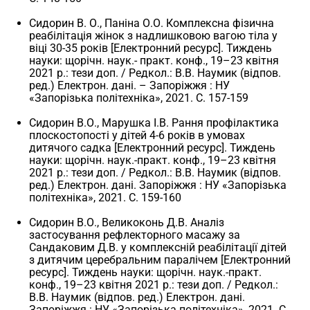
Сидорин В. О., Паніна О.О. Комплексна фізична
реабілітація жінок з надлишковою вагою тіла у
віці 30-35 років [Електронний ресурс]. Тиждень
науки: щорічн. наук.- практ. конф., 19–23 квітня
2021 р.: тези доп. / Редкол.: В.В. Наумик (відпов.
ред.) Електрон. дані. – Запоріжжя : НУ
«Запорізька політехніка», 2021. С. 157-159
Сидорин В.О., Марушка І.В. Рання профілактика
плоскостопості у дітей 4-6 років в умовах
дитячого садка [Електронний ресурс]. Тиждень
науки: щорічн. наук.-практ. конф., 19–23 квітня
2021 р.: тези доп. / Редкол.: В.В. Наумик (відпов.
ред.) Електрон. дані. Запоріжжя : НУ «Запорізька
політехніка», 2021. С. 159-160
Сидорин В.О., Великоконь Д.В. Аналіз
застосування рефлекторного масажу за
Сандаковим Д.В. у комплексній реабілітації дітей
з дитячим церебральним паралічем [Електронний
ресурс]. Тиждень науки: щорічн. наук.-практ.
конф., 19–23 квітня 2021 р.: тези доп. / Редкол.:
В.В. Наумик (відпов. ред.) Електрон. дані.
Запоріжжя : НУ «Запорізька політехніка», 2021. С.