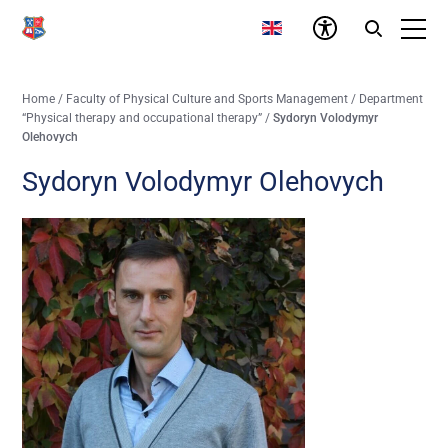
Home
/
Faculty of Physical Culture and Sports Management
/
Department
“Physical therapy and occupational therapy”
/
Sydoryn Volodymyr
Olehovych
Sydoryn Volodymyr Olehovych