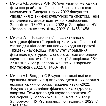
Мирна А.І., Бобков Р.Ф. Обґрунтування методики
фізичної реабілітації професійних захворювань
масажистів. Тиждень науки-2022.Факультет
управління фізичною культурою та спортом. Тези
доповідей науково-практичної конференції,
Запоріжжя, 18–22 квітня 2022 р. Запоріжжя : НУ
«Запорізька політехніка», 2022. С. 1455-1458
Мирна, А. І., Товстоп’ят С. Г. Ефективність
методики фізичної терапії при ампутації на рівні
стегна для відновлення навиків ходи на протезі.
Тиждень науки-2022. Факультет управління
фізичною культурою та спортом. Тези доповідей
науково-практичної конференції, Запоріжжя, 18–
22 квітня 2022 р. Запоріжжя : НУ «Запорізька
політехніка», 2022. С. 1458-1461
Мирна А.І., Бондар Ю.В Функціональні зміни в
організмі людини під впливом дихальних вправ з
експіраторним опором. Тиждень науки-2022.
Факультет управління фізичною культурою та
спортом. Тези доповідей науково-практичної
конференції, Запоріжжя, 18–22 квітня 2022 р.
Запоріжжя : НУ «Запорізька політехніка», 2022. С.
1461-1464