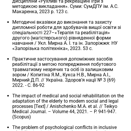
дисципліни «Рухливі та рекреаційні ігри з
методикою викладання». Суми: СумДПУ ім. А.С.
Макаренка, 2023 р. 123 с.
Методичні вказівки до виконання та захисту
дипломної роботи для здобувачів вищої освіти зі
спеціальності 227–«Терапія та реабілітація»
другого (магістерського) рівняденної форми
навчання / Укл. Мирна А. І. та ін. Запоріжжя: НУ
«Запорізька політехніка», 2023. 53 с.
Практичне застосування допоміжних засобів
реабілітації з метою попередження побутового
травматизму незрячих та осіб із залишковим
зором / Копитіна Я.М., Кукса Н.В., Мирна А.І.,
Мирний Д.П. // Україна. Здоров’я нації № 3 (69)
2022. - С. 86-92
The impact of medical and social rehabilitation on the
adaptation of the elderly to modern social and legal
processes [Text] / Anishchenko M.A. et al. // Teikyo
Medical Journal. – Volume 44, 2021. – P. 941-947.
(Scopus)
The problem of psychological conflicts in inclusive