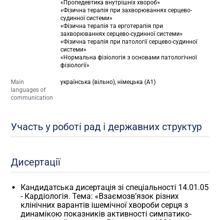
«Пропедевтика внутрішніх хвороб»
«Фізична терапія при захворюваннях серцево-
судинної системи»
«Фізична терапія та ерготерапія при
захворюваннях серцево-судинної системи»
«Фізична терапія при патології серцево-судинної
системи»
«Нормальна фізіологія з основами патологічної
фізіології»
Main
українська (вільно), німецька (А1)
languages of
communication
Участь у роботі рад і державних структур
Дисертації
Кандидатська дисертація зі спеціальності 14.01.05
- Кардіологія. Тема: «Взаємозв’язок різних
клінічних варантів ішемічної хвороби серця з
динамікою показників активності симпатико-