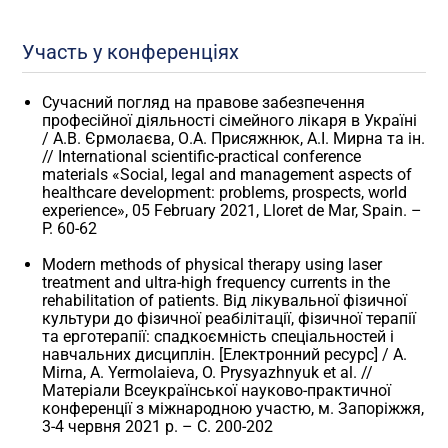
Участь у конференціях
Сучасний погляд на правове забезпечення
професійної діяльності сімейного лікаря в Україні
/ А.В. Єрмолаєва, О.А. Присяжнюк, А.І. Мирна та ін.
// International scientific-practical conference
materials «Social, legal and management aspects of
healthcare development: problems, prospects, world
experience», 05 February 2021, Lloret de Mar, Spain. –
P. 60-62
Modern methods of physical therapy using laser
treatment and ultra-high frequency currents in the
rehabilitation of patients. Від лікувальної фізичної
культури до фізичної реабілітації, фізичної терапії
та ерготерапії: спадкоємність спеціальностей і
навчальних дисциплін. [Електронний ресурс] / A.
Mirna, A. Yermolaieva, O. Prysyazhnyuk et al. //
Матеріали Всеукраїнської науково-практичної
конференції з міжнародною участю, м. Запоріжжя,
3-4 червня 2021 р. – С. 200-202