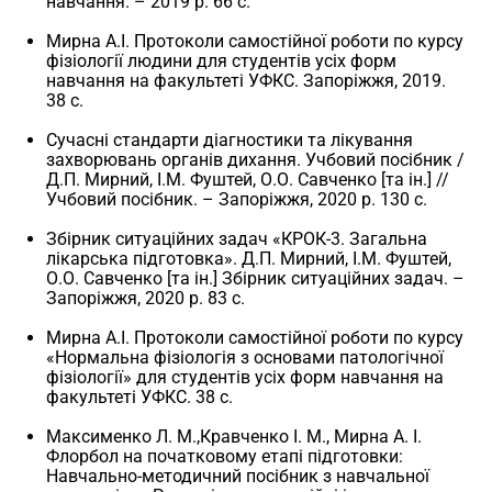
навчання. – 2019 р. 66 с.
Мирна А.І. Протоколи самостійної роботи по курсу
фізіології людини для студентів усіх форм
навчання на факультеті УФКС. Запоріжжя, 2019.
38 с.
Сучасні стандарти діагностики та лікування
захворювань органів дихання. Учбовий посібник /
Д.П. Мирний, І.М. Фуштей, О.О. Савченко [та ін.] //
Учбовий посібник. – Запоріжжя, 2020 р. 130 c.
Збірник ситуаційних задач «КРОК-3. Загальна
лікарська підготовка». Д.П. Мирний, І.М. Фуштей,
О.О. Савченко [та ін.] Збірник ситуаційних задач. –
Запоріжжя, 2020 р. 83 с.
Мирна А.І. Протоколи самостійної роботи по курсу
«Нормальна фізіологія з основами патологічної
фізіології» для студентів усіх форм навчання на
факультеті УФКС. 38 с.
Максименко Л. М.,Кравченко І. М., Мирна А. І.
Флорбол на початковому етапі підготовки:
Навчально-методичний посібник з навчальної