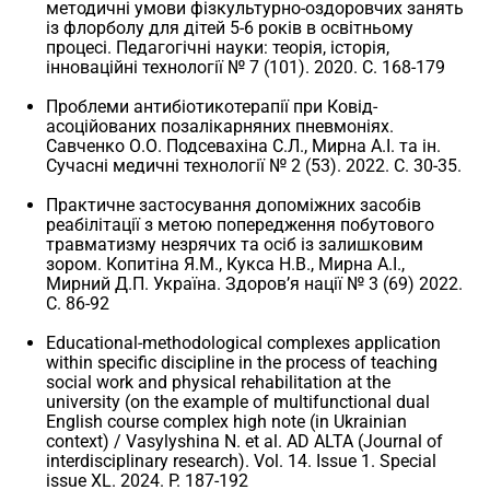
методичні умови фізкультурно-оздоровчих занять
із флорболу для дітей 5-6 років в освітньому
процесі. Педагогічні науки: теорія, історія,
інноваційні технології № 7 (101). 2020. С. 168-179
Проблеми антибіотикотерапії при Ковід-
асоційованих позалікарняних пневмоніях.
Савченко О.О. Подсевахіна С.Л., Мирна А.І. та ін.
Сучасні медичні технології № 2 (53). 2022. С. 30-35.
Практичне застосування допоміжних засобів
реабілітації з метою попередження побутового
травматизму незрячих та осіб із залишковим
зором. Копитіна Я.М., Кукса Н.В., Мирна А.І.,
Мирний Д.П. Україна. Здоров’я нації № 3 (69) 2022.
С. 86-92
Educational-methodological complexes application
within specific discipline in the process of teaching
social work and physical rehabilitation at the
university (on the example of multifunctional dual
English course complex high note (in Ukrainian
context) / Vasylyshina N. et al. AD ALTA (Journal of
interdisciplinary research). Vol. 14. Issue 1. Special
issue XL. 2024. P. 187-192