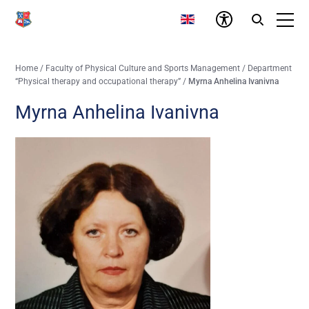
Home
/
Faculty of Physical Culture and Sports Management
/
Department
“Physical therapy and occupational therapy”
/
Myrna Anhelina Ivanivna
Myrna Anhelina Ivanivna