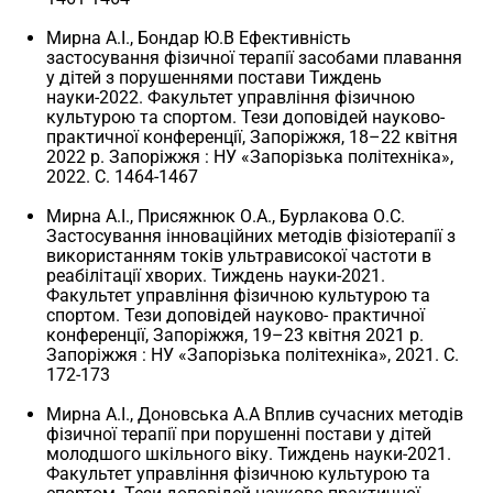
Мирна А.І., Бондар Ю.В Ефективність
застосування фізичної терапії засобами плавання
у дітей з порушеннями постави Тиждень
науки-2022. Факультет управління фізичною
культурою та спортом. Тези доповідей науково-
практичної конференції, Запоріжжя, 18–22 квітня
2022 р. Запоріжжя : НУ «Запорізька політехніка»,
2022. С. 1464-1467
Мирна А.І., Присяжнюк О.А., Бурлакова О.С.
Застосування інноваційних методів фізіотерапії з
використанням токів ультрависокої частоти в
реабілітації хворих. Тиждень науки-2021.
Факультет управління фізичною культурою та
спортом. Тези доповідей науково- практичної
конференції, Запоріжжя, 19–23 квітня 2021 р.
Запоріжжя : НУ «Запорізька політехніка», 2021. С.
172-173
Мирна А.І., Доновська А.А Вплив сучасних методів
фізичної терапії при порушенні постави у дітей
молодшого шкільного віку. Тиждень науки-2021.
Факультет управління фізичною культурою та