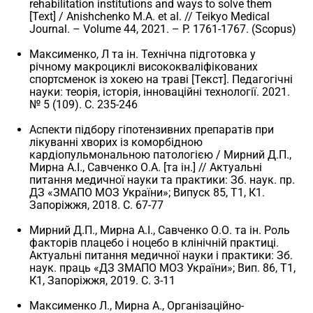
rehabilitation institutions and ways to solve them
[Text] / Anishchenko M.A. et al. // Teikyo Medical
Journal. – Volume 44, 2021. – P. 1761-1767. (Scopus)
Максименко, Л та ін. Технічна підготовка у
річному макроциклі висококваліфікованих
спортсменок із хокею на траві [Текст]. Педагогічні
науки: теорія, історія, інноваційні технології. 2021.
№ 5 (109). С. 235-246
Аспекти підбору гіпотензивних препаратів при
лікуванні хворих із коморбідною
кардіопульмональною патологією / Мирний Д.П.,
Мирна А.І., Савченко О.А. [та ін.] // Актуальні
питання медичної науки та практики: Зб. наук. пр.
ДЗ «ЗМАПО МОЗ України»; Випуск 85, Т1, К1.
Запоріжжя, 2018. С. 67-77
Мирний Д.П., Мирна А.І., Савченко О.О. та ін. Роль
факторів плацебо і ноцебо в клінічній практиці.
Актуальні питання медичної науки і практики: Зб.
наук. праць «ДЗ ЗМАПО МОЗ України»; Вип. 86, Т1,
К1, Запоріжжя, 2019. C. 3-11
Максименко Л., Мирна А., Організаційно-