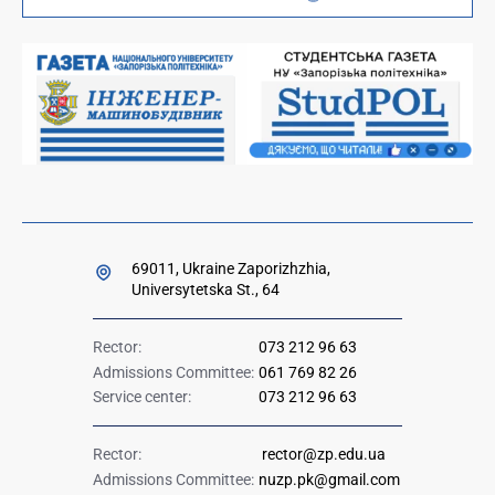
Orders and directives for publication
Ministry of Education and Science of Ukraine
Government hotline 1545
69011, Ukraine Zaporizhzhia,
Universytetska St., 64
Rector:
073 212 96 63
Admissions Committee:
061 769 82 26
Service center:
073 212 96 63
Rector:
rector@zp.edu.ua
Admissions Committee:
nuzp.pk@gmail.com