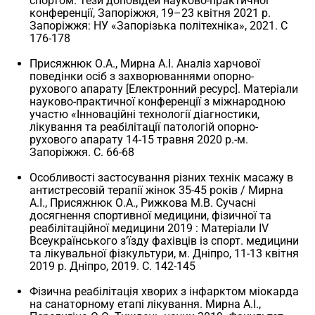
спортом. Тези доповідей науково-практичної
конференції, Запоріжжя, 19–23 квітня 2021 р.
Запоріжжя: НУ «Запорізька політехніка», 2021. С
176-178
Присяжнюк О.А., Мирна А.І. Аналіз харчової
поведінки осіб з захворюваннями опорно-
рухового апарату [Електронний ресурс]. Матеріали
науково-практичної конференції з міжнародною
участю «Інноваційні технології діагностики,
лікування та реабілітації патологій опорно-
рухового апарату 14-15 травня 2020 р.-м.
Запоріжжя. С. 66-68
Особливості застосування різних технік масажу в
антистресовій терапії жінок 35-45 років / Мирна
А.І., Присяжнюк О.А., Рижкова М.В. Сучасні
досягнення спортивної медицини, фізичної та
реабілітаційної медицини 2019 : Матеріали IV
Всеукраїнського з’їзду фахівців із спорт. медицини
та лікувальної фізкультури, м. Дніпро, 11-13 квітня
2019 р. Дніпро, 2019. С. 142-145
Фізична реабілітація хворих з інфарктом міокарда
на санаторному етапі лікування. Мирна А.І.,