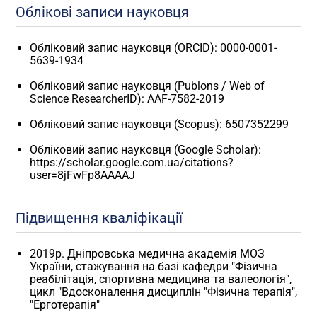
Облікові записи науковця
Обліковий запис науковця (ORCID): 0000-0001-
5639-1934
Обліковий запис науковця (Publons / Web of
Science ResearcherID): AAF-7582-2019
Обліковий запис науковця (Scopus): 6507352299
Обліковий запис науковця (Google Scholar):
https://scholar.google.com.ua/citations?
user=8jFwFp8AAAAJ
Підвищення кваліфікації
2019р. Дніпровська медична академія МОЗ
України, стажування на базі кафедри "Фізична
реабілітація, спортивна медицина та валеологія",
цикл "Вдосконалення дисциплін "Фізична терапія",
"Ерготерапія"