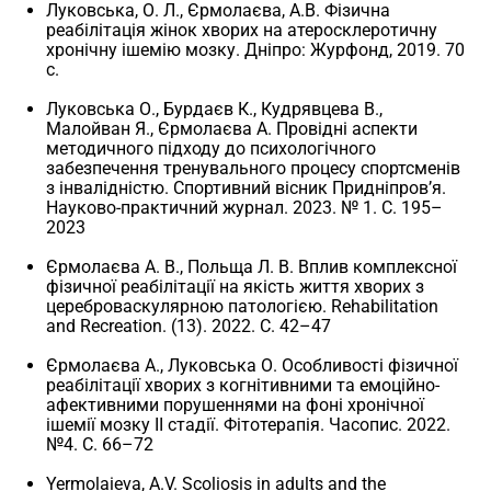
Луковська, О. Л., Єрмолаєва, А.В. Фізична
реабілітація жінок хворих на атеросклеротичну
хронічну ішемію мозку. Дніпро: Журфонд, 2019. 70
с.
Луковська О., Бурдаєв К., Кудрявцева В.,
Малойван Я., Єрмолаєва А. Провідні аспекти
методичного підходу до психологічного
забезпечення тренувального процесу спортсменів
з інвалідністю. Спортивний вісник Придніпров’я.
Науково-практичний журнал. 2023. № 1. С. 195–
2023
Єрмолаєва А. В., Польща Л. В. Вплив комплексної
фізичної реабілітації на якість життя хворих з
цереброваскулярною патологією. Rehabilitation
and Recreation. (13). 2022. С. 42–47
Єрмолаєва А., Луковська О. Особливості фізичної
реабілітації хворих з когнітивними та емоційно-
афективними порушеннями на фоні хронічної
ішемії мозку ІІ стадії. Фітотерапія. Часопис. 2022.
№4. С. 66–72
Yermolaieva, A.V. Scoliosis in adults and the