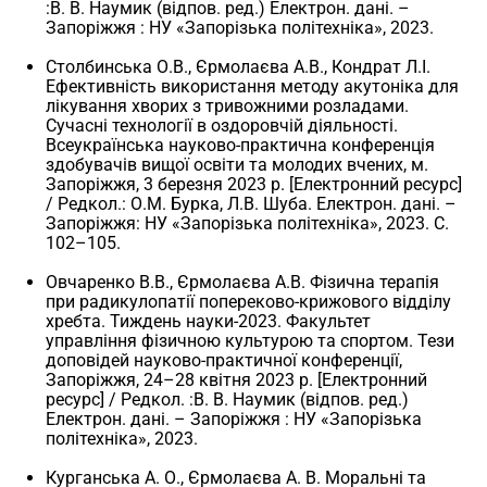
:В. В. Наумик (відпов. ред.) Електрон. дані. –
Запоріжжя : НУ «Запорізька політехніка», 2023.
Столбинська О.В., Єрмолаєва А.В., Кондрат Л.І.
Ефективність використання методу акутоніка для
лікування хворих з тривожними розладами.
Сучасні технології в оздоровчій діяльності.
Всеукраїнська науково-практична конференція
здобувачів вищої освіти та молодих вчених, м.
Запоріжжя, 3 березня 2023 р. [Електронний ресурс]
/ Редкол.: О.М. Бурка, Л.В. Шуба. Електрон. дані. –
Запоріжжя: НУ «Запорізька політехніка», 2023. С.
102–105.
Овчаренко В.В., Єрмолаєва А.В. Фізична терапія
при радикулопатії попереково-крижового відділу
хребта. Тиждень науки-2023. Факультет
управління фізичною культурою та спортом. Тези
доповідей науково-практичної конференції,
Запоріжжя, 24–28 квітня 2023 р. [Електронний
ресурс] / Редкол. :В. В. Наумик (відпов. ред.)
Електрон. дані. – Запоріжжя : НУ «Запорізька
політехніка», 2023.
Курганська А. О., Єрмолаєва А. В. Моральні та