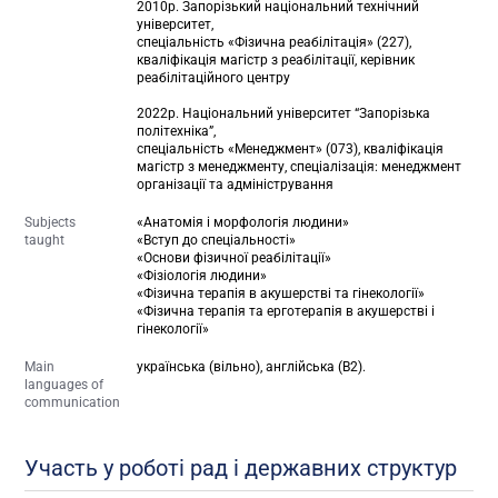
2010р. Запорізький національний технічний
університет,
спеціальність «Фізична реабілітація» (227),
кваліфікація магістр з реабілітації, керівник
реабілітаційного центру
2022р. Національний університет “Запорізька
політехніка”,
спеціальність «Менеджмент» (073), кваліфікація
магістр з менеджменту, спеціалізація: менеджмент
організації та адміністрування
Subjects
«Анатомія і морфологія людини»
taught
«Вступ до спеціальності»
«Основи фізичної реабілітації»
«Фізіологія людини»
«Фізична терапія в акушерстві та гінекології»
«Фізична терапія та ерготерапія в акушерстві і
гінекології»
Main
українська (вільно), англійська (В2).
languages of
communication
Участь у роботі рад і державних структур