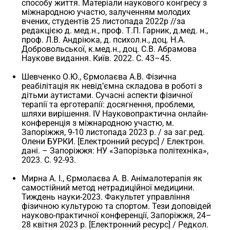
способу життя. Матеріали наукового конгресу з
міжнародною участю, залученням молодих
вчених, студентів 25 листопада 2022р //за
редакцією д. мед.н., проф. Т.П. Гарник, д.мед. н.,
проф. Л.В. Андріюка, д. психол.н., доц. Н.А.
Добровольської, к.мед.н., доц. С.В. Абрамова
Наукове видання. Київ. 2022. С. 43–45.
Шевченко О.Ю., Єрмолаєва А.В. Фізична
реабілітація як невід’ємна складова в роботі з
дітьми аутистами. Сучасні аспекти фізичної
терапії та ерготерапії: досягнення, проблеми,
шляхи вирішення. ІV Науковопрактична онлайн-
конференція з міжнародною участю, м.
Запоріжжя, 9-10 листопада 2023 р. / за заг.ред.
Олени БУРКИ. [Електронний ресурс] / Електрон.
дані. – Запоріжжя: НУ «Запорізька політехніка»,
2023. С. 92-93.
Мирна А. І., Єрмолаєва А. В. Анімалотерапія як
самостійний метод нетрадиційної медицини.
Тиждень науки-2023. Факультет управління
фізичною культурою та спортом. Тези доповідей
науково-практичної конференції, Запоріжжя, 24–
28 квітня 2023 р. [Електронний ресурс] / Редкол.