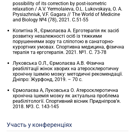
possibility of its correction by post-isometric
relaxation / A.V. Yermolaieva, O.L. Lukovskaya, O. A.
Prysiazhniuk, V.F. Gagara // The World of Medicine
and Biology №4 (78), 2021. С.51-55
Копитіна Я., Єрмолаєва А. Ерготерапія як засіб
розвитку незалежності осіб із тяжкими
порушеннями зору та сліпотою в санаторно-
курортних умовах. Спортивна медицина, фізична
терапія та ерготерапія. 2021. №1. С. 73-78
Луковська О.Л., Єрмолаєва А.В. Фізична
реабілітації жінок хворих на атеросклеротичну
хронічну ішемію мозку: методичні рекомендації.
Дніпро: Журфонд, 2019. – 70 с.
Єрмолаєва А, Луковська О. Атеросклеротична
хронічна ішемія мозку як актуальна проблема
реабілітології. Спортивний вісник Придніпров’я.
2018. №3. С. 143-145
Участь у конференціях