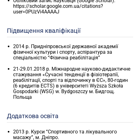
Обліковий запис науковця (Google Scholar):
https://scholar.google.com.ua/citations?
user=0PUzVi4AAAAJ
Підвищення кваліфікації
2014 р. Придніпровської державної академії
фізичної культури і спорту, аспірантура за
спеціальністю “Фізична реабілітація”
21-29.01.2018 р. Міжнародне науково-дидактичне
стажування «Сучасні тенденції в фізіотерапії,
реабілітації, спорті та відпочинку в ЄС», 80-годин
(6 кредитів ECTS) в університеті Wyższa Szkoła
Gospodarki (WSG) w. Bydgoszczy м. Бидгощ.
Польща
Додаткова освіта
2013 р. Курси “Спортивного та лікувального
масажу”, м. Дніпро.