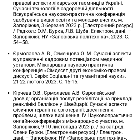
правові аспекти лікарської таємниці в Україні.
Сучасні технології в оздоровчій діяльності.
Всеукраїнська науково-практична конференція
здобувачів вищої освіти та молодих вчених, м.
Запоріжжя, 3 березня 2023 р. [Електронний ресурс]
/ Редкол.: О.М. Бурка, Л.В. Шуба. Електрон. дані. –
Запоріжжя: НУ «Запорізька політехніка», 2023. С.
54–58.
Єрмолаєва А. В., Семенцова О. М. Сучасні аспекти
в управлянні кадровим потенціалом медичної
установи. Міжнародна науково-практична
конференція «Сімдесят другі економіко-правові
дискусії. Серія: Соціальні та гуманітарні науки».
21-22 лютого 2023. C. 15-16.
Кірчева О.В., Єрмолаєва А.В. Європейський
досвід: організація послуг реабілітації на прикладі
реаклінікі Беллікон у Швейцарії. Сучасні аспекти
фізичної терапії та ерготерапії: досягнення,
проблеми, шляхи вирішення. ІV Науковопрактична
онлайн-конференція з міжнародною участю, м.
Запоріжжя, 9-10 листопада 2023 р. / за заг.ред.
Олени Бурки. [Електронний ресурс] / Електрон.
дані. – Запоріжжя: НУ «Запорізька політехніка»,