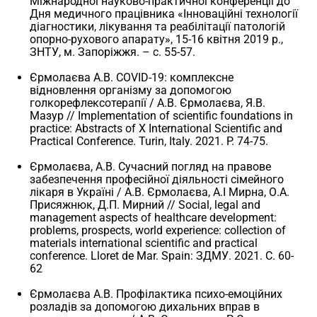
Міжнародної науково-практичної конференції до
Дня медичного працівника «Інноваційні технології
діагностики, лікування та реабілітації патологій
опорно-рухового апарату», 15-16 квітня 2019 р.,
ЗНТУ, м. Запоріжжя. – с. 55-57.
Єрмолаєва А.В. COVID-19: комплексне
відновлення організму за допомогою
голкорефлексотерапії / А.В. Єрмолаєва, Я.В.
Мазур // Implementation of scientific foundations in
practice: Abstracts of X International Scientific and
Practical Conference. Turin, Italy. 2021. P. 74-75.
Єрмолаєва, А.В. Сучасний погляд на правове
забезпечення професійної діяльності сімейного
лікаря в Україні / А.В. Єрмолаєва, А.І Мирна, О.А.
Присяжнюк, Д.П. Мирний // Social, legal and
management aspects of healthcare development:
problems, prospects, world experience: сollection of
materials international scientific and practical
conference. Lloret de Mar. Spain: ЗДМУ. 2021. С. 60-
62
Єрмолаєва А.В. Профілактика психо-емоційних
розладів за допомогою дихальних вправ в