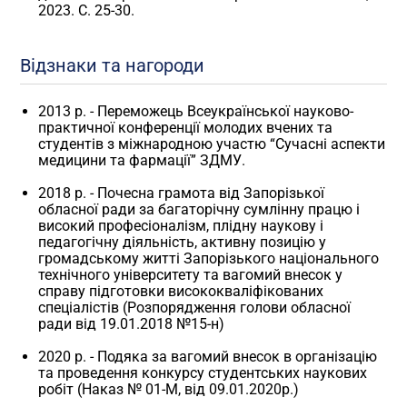
2023. С. 25-30.
Відзнаки та нагороди
2013 р. - Переможець Всеукраїнської науково-
практичної конференції молодих вчених та
студентів з міжнародною участю “Сучасні аспекти
медицини та фармації” ЗДМУ.
2018 р. - Почесна грамота від Запорізької
обласної ради за багаторічну сумлінну працю і
високий професіоналізм, плідну наукову і
педагогічну діяльність, активну позицію у
громадському житті Запорізького національного
технічного університету та вагомий внесок у
справу підготовки висококваліфікованих
спеціалістів (Розпорядження голови обласної
ради від 19.01.2018 №15-н)
2020 р. - Подяка за вагомий внесок в організацію
та проведення конкурсу студентських наукових
робіт (Наказ № 01-М, від 09.01.2020р.)