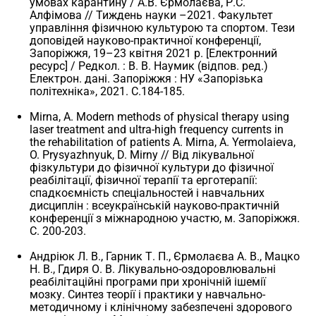
умовах карантину / А.В. Єрмолаєва, Р.С.
Алфімова // Тиждень науки –2021. Факультет
управління фізичною культурою та спортом. Тези
доповідей науково-практичної конференції,
Запоріжжя, 19–23 квітня 2021 р. [Електронний
ресурс] / Редкол. : В. В. Наумик (відпов. ред.)
Електрон. дані. Запоріжжя : НУ «Запорізька
політехніка», 2021. С.184-185.
Mirna, A. Modern methods of physical therapy using
laser treatment and ultra-high frequency currents in
the rehabilitation of patients A. Mirna, A. Yermolaieva,
O. Prysyazhnyuk, D. Mirny // Від лікувальної
фізкультури до фізичної культури до фізичної
реабілітації, фізичної терапії та ерготерапії:
спадкоємність спеціальностей і навчальних
дисциплін : всеукраїнській науково-практичній
конференції з міжнародною участю, м. Запоріжжя.
С. 200-203.
Андріюк Л. В., Гарник Т. П., Єрмолаєва А. В., Мацко
Н. В., Гдиря О. В. Лікувально-оздоровлювальні
реабілітаційні програми при хронічній ішемії
мозку. Синтез теорії і практики у навчально-
методичному і клінічному забезпечені здорового