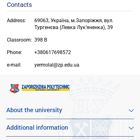
Contacts
Address:
69063, Україна, м.Запоріжжя, вул.
Тургенєва (Левка Лук’яненка), 39
Classroom:
398 В
Phone:
+380617698572
e-mail:
yermolal@zp.edu.ua
About the university
About our university
Mission, vision and values
Additional information
Sustainable Development Goals
Educational program catalog