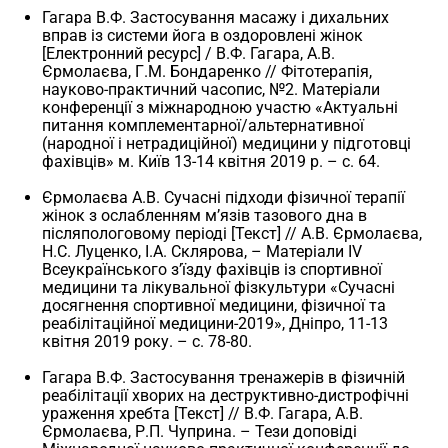
Гагара В.Ф. Застосування масажу і дихальних
вправ із системи йога в оздоровлені жінок
[Електронний ресурс] / В.Ф. Гагара, А.В.
Єрмолаєва, Г.М. Бондаренко // Фітотерапія,
науково-практичний часопис, №2. Матеріали
конференції з міжнародною участю «Актуальні
питання комплементарної/альтернативної
(народної і нетрадиційної) медицини у підготовці
фахівців» м. Київ 13-14 квітня 2019 р. – с. 64.
Єрмолаєва А.В. Сучасні підходи фізичної терапії
жінок з ослабленням м’язів тазового дна в
післяпологовому періоді [Текст] // А.В. Єрмолаєва,
Н.С. Луценко, І.А. Склярова, – Матеріали IV
Всеукраїнського з’їзду фахівців із спортивної
медицини та лікувальної фізкультури «Сучасні
досягнення спортивної медицини, фізичної та
реабілітаційної медицини-2019», Дніпро, 11-13
квітня 2019 року. – с. 78-80.
Гагара В.Ф. Застосування тренажерів в фізичній
реабілітації хворих на деструктивно-дистрофічні
ураження хребта [Текст] // В.Ф. Гагара, А.В.
Єрмолаєва, Р.П. Чуприна. – Тези доповіді