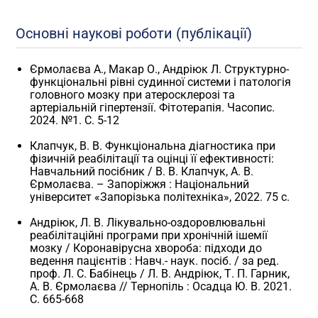
Основні наукові роботи (публікації)
Єрмолаєва А., Макар О., Андріюк Л. Структурно-
функціональні рівні судинної системи і патологія
головного мозку при атеросклерозі та
артеріальній гіпертензії. Фітотерапія. Часопис.
2024. №1. С. 5-12
Клапчук, В. В. Функціональна діагностика при
фізичній реабілітації та оцінці її ефективності:
Навчальний посібник / В. В. Клапчук, А. В.
Єрмолаєва. – Запоріжжя : Національний
університет «Запорізька політехніка», 2022. 75 с.
Андріюк, Л. В. Лікувально-оздоровлювальні
реабілітаційні програми при хронічній ішемії
мозку / Коронавірусна хвороба: підходи до
ведення пацієнтів : Навч.- наук. посіб. / за ред.
проф. Л. С. Бабінець / Л. В. Андріюк, Т. П. Гарник,
А. В. Єрмолаєва // Тернопіль : Осадца Ю. В. 2021.
С. 665-668