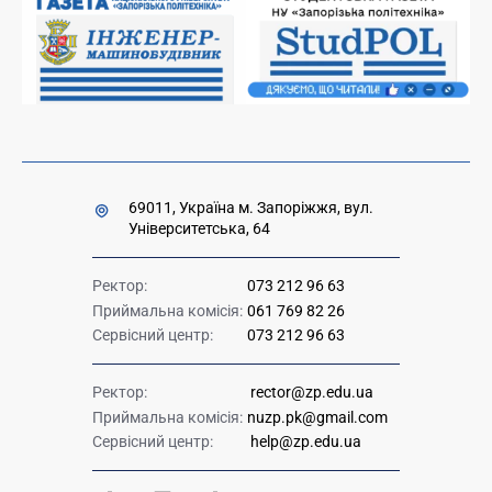
Накази та розпорядження для оприлюднення
Міністерство освіти і науки України
Урядова "гаряча лінія" 1545
69011, Україна м. Запоріжжя, вул.
Університетська, 64
Ректор:
073 212 96 63
Приймальна комісія:
061 769 82 26
Сервісний центр:
073 212 96 63
Ректор:
rector@zp.edu.ua
Приймальна комісія:
nuzp.pk@gmail.com
Сервісний центр:
help@zp.edu.ua