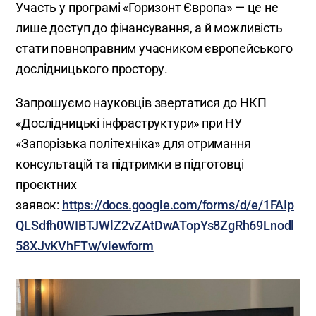
Участь у програмі «Горизонт Європа» — це не
лише доступ до фінансування, а й можливість
стати повноправним учасником європейського
дослідницького простору.
Запрошуємо науковців звертатися до НКП
«Дослідницькі інфраструктури» при НУ
«Запорізька політехніка» для отримання
консультацій та підтримки в підготовці
проєктних
заявок:
https://docs.google.com/forms/d/e/1FAIp
QLSdfh0WIBTJWlZ2vZAtDwATopYs8ZgRh69Lnodl
58XJvKVhFTw/viewform