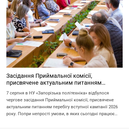
Засідання Приймальної комісії,
присвячене актуальним питанням
перебігу вступної кампанії 2026 року
7 серпня в НУ «Запорізька політехніка» відбулося
чергове засідання Приймальної комісії, присвячене
актуальним питанням перебігу вступної кампанії 2026
року. Попри непрості умови, в яких сьогодні працює
університет, уся команда Приймальної комісії докладає
максимум зусиль, щоб...