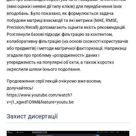
(явні оцінки і неявні дії типу кліків) для передбачення їхніх
вподобань. Було показано, як формулюється задача
побудови матриці взаємодії та які метрики (MAE, RMSE,
Precision/Recall) допомагають оцінити якість рекомендацій.
Розглянули базові підходи: фільтрацію за контентом,
колаборативну фільтрацію (на основі схожості користувачів
або предметів) і методи матричної факторизації. Наприкінці
згадали про проблему «розрідженості» даних і
упередженість на популярні об’єкти, а також коротко
окреслили шляхи їхнього подолання.
Продовження серії лекцій очікуємо вже восени,
долучайтесь!
https://www.youtube.com/watch?
v=j1_xgwd1D9M&feature=youtu.be
Захист дисертації