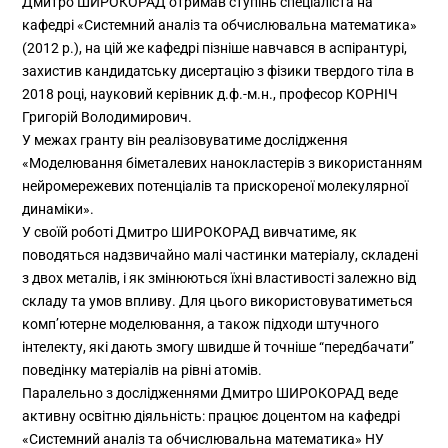
Дмитро ШИРОКОРАД отримав ступінь спеціаліста на
кафедрі «Системний аналіз та обчислювальна математика»
(2012 р.), на цій же кафедрі пізніше навчався в аспірантурі,
захистив кандидатську дисертацію з фізики твердого тіла в
2018 році, науковий керівник д.ф.-м.н., професор КОРНІЧ
Григорій Володимирович.
У межах гранту він реалізовуватиме дослідження
«Моделювання біметалевих нанокластерів з використанням
нейромережевих потенціалів та прискореної молекулярної
динаміки».
У своїй роботі Дмитро ШИРОКОРАД вивчатиме, як
поводяться надзвичайно малі частинки матеріалу, складені
з двох металів, і як змінюються їхні властивості залежно від
складу та умов впливу. Для цього використовуватиметься
комп’ютерне моделювання, а також підходи штучного
інтелекту, які дають змогу швидше й точніше “передбачати”
поведінку матеріалів на рівні атомів.
Паралельно з дослідженнями Дмитро ШИРОКОРАД веде
активну освітню діяльність: працює доцентом на кафедрі
«Системний аналіз та обчислювальна математика» НУ