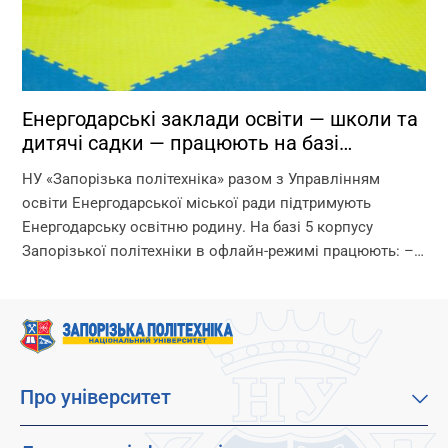
Енергодарські заклади освіти — школи та
дитячі садки — працюють на базі
Запорізької політехніки!
НУ «Запорізька політехніка» разом з Управлінням
освіти Енергодарської міської ради підтримують
Енергодарську освітню родину. На базі 5 корпусу
Запорізької політехніки в офлайн-режимі працюють: –
дитячі садки – початкова школа – ліцей Що ми
гарантуємо? –...
Про університет
Про наш університет
Місія, візія та цінності