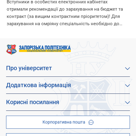
Вступники в особистих електронних кабінетах
отримали рекомендації до зарахування на бюджет та
контракт (за вищим контрактним пріоритетом)! Для
зарахування на омріяну спеціальність необхідно до
18:00 11 серпня виконати вимоги до зарахування: 1.
Підтвердити вибір місце...
Про університет
Про наш університет
Місія, візія та цінності
Додаткова інформація
Цілі сталого розвитку
Каталог освітніх програм
Факультети
Дистанційне навчання
Корисні посилання
Абітурієнтам
Працевлаштування
Гуртожитки
Студентам
Дитячо-юнацький науковий університет (ДЮНУ)
Стипендії і гранти
Корпоративна пошта
Центри та відділи
Відокремлені структурні підрозділи
Брендбук
Наукова бібліотека
ZP - QR code