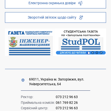
Електронна скринька довіри
Телефонний довідник
ZP-Link
Інституційний репозиторій
Молодіжний хаб «FREETIME»
Зворотній зв'язок щодо сайту
Платні послуги
Вакансії науково-педагогічних посад
Накази та розпорядження для оприлюднення
Міністерство освіти і науки України
Урядова "гаряча лінія" 1545
69011, Україна м. Запоріжжя, вул.
Університетська, 64
Ректор:
073 212 96 63
Приймальна комісія:
061 769 82 26
Сервісний центр:
073 212 96 63