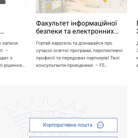
Факультет інформаційної
безпеки та електронних
іки у
комунікацій НУ «Запорізька
и записи
Гортай карусель та дізнавайся про
політехніка» — володарі
і: –
сучасні освітні програми, перспективні
технологічного світу.
иди» з
професії та передових партнерів! Твої
і рішення
консультанти-провідники: – F5
ї й
«Кібербезпека та захист інформації» —
сієм
Ганна Вікторівна Неласа — 097 367 84 43
– G5 «Електроніка, електронні
комунікації,...
Корпоративна пошта