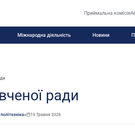
Приймальна комісія
А
Міжнародна діяльність
Новини
П
ади
вченої ради
 політехніка»
19 Травня 2026