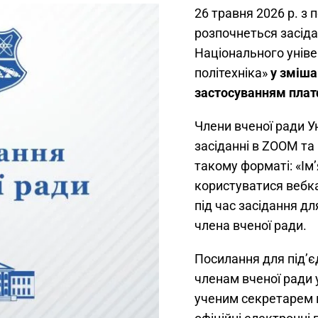
26 травня 2026 р. з 
розпочнеться засіда
Національного уніве
політехніка»
у зміша
застосуванням плат
Члени вченої ради У
засіданні в ZOOM та
такому форматі: «Ім’
користуватися вебк
під час засідання дл
члена вченої ради.
Посилання для під’є
членам вченої ради 
ученим секретарем в