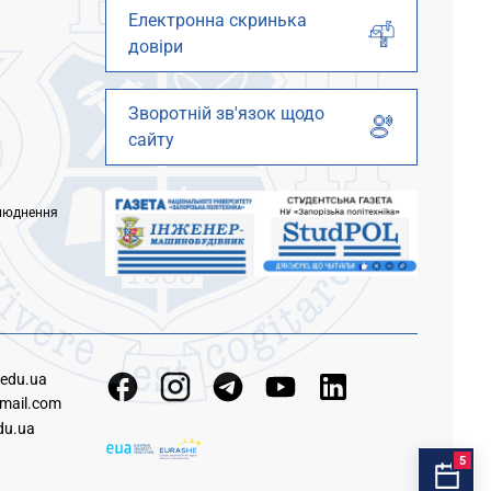
Електронна скринька
довіри
Зворотній зв'язок щодо
сайту
люднення
.edu.ua
mail.com
du.ua
5