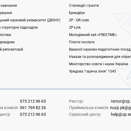
 навчання
Стипендії і гранти
ування
Брендбук
ький науковий університет (ДЮНУ)
ZP - QR code
 структурні підрозділи
ZP-Link
ліотека
Молодіжний хаб «FREETIME»
довідник
Платні послуги
ий репозиторій
Вакансії науково-педагогічних посад
Накази та розпорядження для опри
Міністерство освіти і науки України
Урядова "гаряча лінія" 1545
073 212 96 63
Ректор:
rector@zp
 комісія:
061 769 82 26
Приймальна комісія:
nuzp.pk@g
центр:
073 212 96 63
Сервісний центр:
help@zp.e