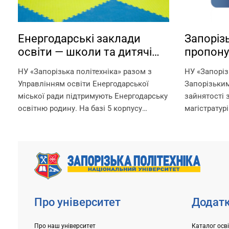
Енергодарські заклади
Запорізь
освіти — школи та дитячі
пропону
садки — працюють на базі
можливі
НУ «Запорізька політехніка» разом з
НУ «Запоріз
Запорізької політехніки!
ваучера
Управлінням освіти Енергодарської
Запорізьки
міської ради підтримують Енергодарську
зайнятості 
освітню родину. На базі 5 корпусу
магістратурі
Запорізької політехніки в офлайн-
отримання д
режимі працюють: – дитячі садки –
рахунок вау
початкова школа – ліцей Що ми
документ, 
гарантуємо? –...
службою зай
Про університет
Додатк
Про наш університет
Каталог осв