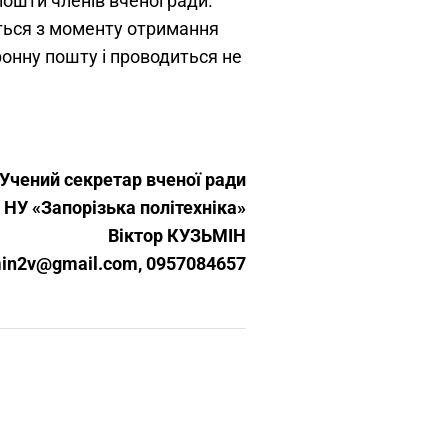
пошти членів вченої ради.
ться з моменту отримання
онну пошту і проводиться не
чений секретар вченої ради
НУ «Запорізька політехніка»
Віктор КУЗЬМІН
in2v@gmail.com, 0957084657