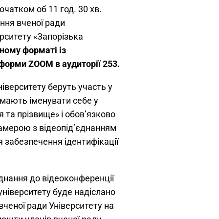
початком об 11 год. 30 хв.
ння вченої ради
рситету «Запорізька
ному форматі із
форми ZOOM в аудиторії 253.
ніверситету беруть участь у
 мають іменувати себе у
я та прізвище» і обов’язково
амерою з відеопід’єднанням
я забезпечення ідентифікації
днання до відеоконференції
університету буде надіслано
ченої ради Університету на