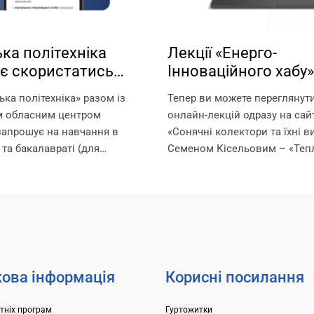
ка політехніка
Лекції «Енерго-
є скористатись
Інноваційного хабу»
стю навчання за
Запорізької політехн
ька політехніка» разом із
Тепер ви можете переглянут
ми!
вільному доступі!
м обласним центром
онлайн-лекцій одразу на сайт
запрошує на навчання в
«Сонячні колектори та їхні в
 та бакалавраті (для
Семеном Кісельовим – «Тепл
ругої вищої освіти) за
від підлоги до даху: інноваці
черів. Що таке ваучер? Це
енергоефективність» з Олек
який видається Державною
Орловим – «Насоси Dab та...
нятості та...
ова інформація
Корисні посилання
ітніх програм
Гуртожитки