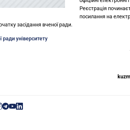
офіційні електронні 
Реєстрація починає
посилання на електр
початку засідання вченої ради.
ї ради університету
У
kuzm