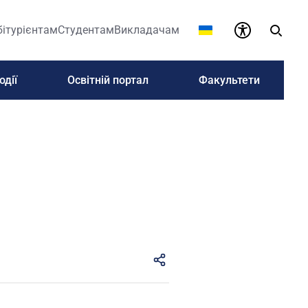
бітурієнтам
Студентам
Викладачам
одії
Освітній портал
Факультети