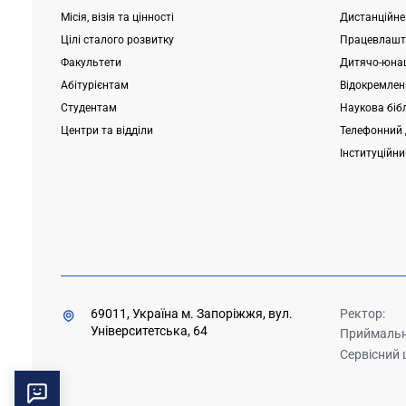
Місія, візія та цінності
Дистанційне
Цілі сталого розвитку
Працевлашт
Факультети
Дитячо-юнац
Абітурієнтам
Відокремлені
Студентам
Наукова біб
Центри та відділи
Телефонний 
Інституційн
69011, Україна м. Запоріжжя, вул.
Ректор:
Університетська, 64
Приймальна
Сервісний 