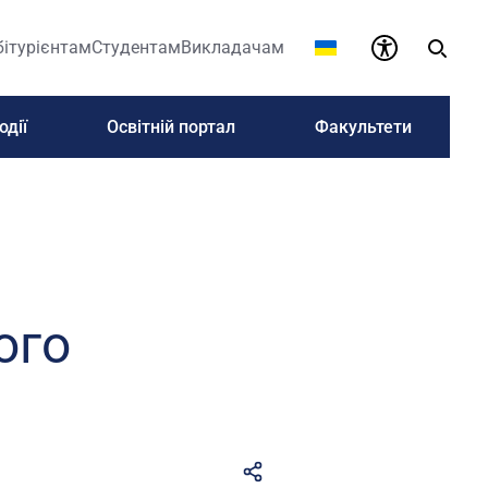
бітурієнтам
Студентам
Викладачам
одії
Освітній портал
Факультети
ого