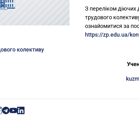
З переліком діючих 
трудового колектив
ознайомитися за по
https://zp.edu.ua/ko
ового колективу
Учений секрета
kuzm