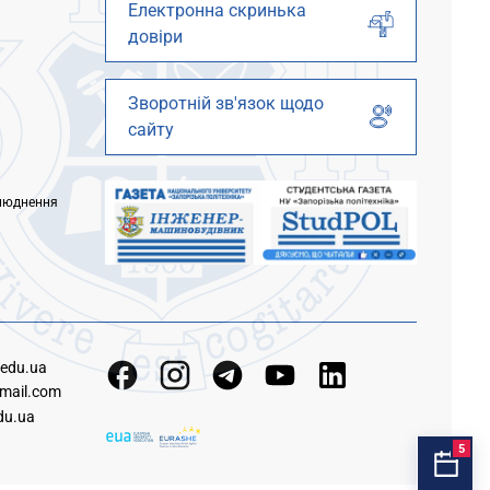
Електронна скринька
довіри
Зворотній зв'язок щодо
сайту
люднення
.edu.ua
mail.com
du.ua
5