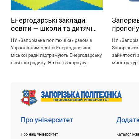
Енергодарські заклади
Запорізь
освіти — школи та дитячі
пропону
садки — працюють на базі
можливі
НУ «Запорізька політехніка» разом з
НУ «Запоріз
Запорізької політехніки!
ваучера
Управлінням освіти Енергодарської
Запорізьки
міської ради підтримують Енергодарську
зайнятості 
освітню родину. На базі 5 корпусу
магістратурі
Запорізької політехніки в офлайн-
отримання д
режимі працюють: – дитячі садки –
рахунок вау
початкова школа – ліцей Що ми
документ, 
гарантуємо? –...
службою зай
Про університет
Додатк
Про наш університет
Каталог осв