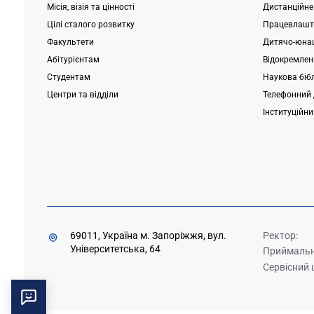
Місія, візія та цінності
Дистанційне
Цілі сталого розвитку
Працевлашт
Факультети
Дитячо-юнац
Абітурієнтам
Відокремлені
Студентам
Наукова біб
Центри та відділи
Телефонний 
Інституційн
69011, Україна м. Запоріжжя, вул.
Ректор:
Університетська, 64
Приймальна
Сервісний 