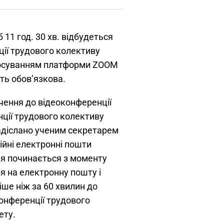
б 11 год. 30 хв. відбудеться
ії трудового колективу
стосуванням платформи ZOOM
сть обов’язкова.
чення до відеоконференції
ції трудового колективу
адіслано ученим секретарем
ційні електронні пошти
ія починається з моменту
я на електронну пошту і
іше ніж за 60 хвилин до
онференції трудового
ету.