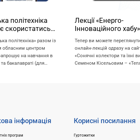
ка політехніка
Лекції «Енерго-
є скористатись
Інноваційного хабу»
стю навчання за
Запорізької політехн
ька політехніка» разом із
Тепер ви можете переглянут
ми!
вільному доступі!
м обласним центром
онлайн-лекцій одразу на сайт
запрошує на навчання в
«Сонячні колектори та їхні в
 та бакалавраті (для
Семеном Кісельовим – «Тепл
ругої вищої освіти) за
від підлоги до даху: інноваці
черів. Що таке ваучер? Це
енергоефективність» з Олек
який видається Державною
Орловим – «Насоси Dab та...
нятості та...
ова інформація
Корисні посилання
ітніх програм
Гуртожитки