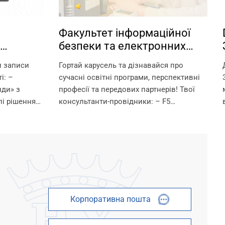
Факультет інформаційної
безпеки та електронних
іки у
комунікацій НУ «Запорізька
и записи
Гортай карусель та дізнавайся про
політехніка» — володарі
і: –
сучасні освітні програми, перспективні
технологічного світу.
иди» з
професії та передових партнерів! Твої
і рішення
консультанти-провідники: – F5
ї й
«Кібербезпека та захист інформації» —
сієм
Ганна Вікторівна Неласа — 097 367 84 43
– G5 «Електроніка, електронні
комунікації,...
Корпоративна пошта