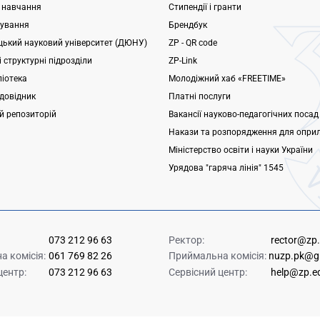
 навчання
Стипендії і гранти
ування
Брендбук
ький науковий університет (ДЮНУ)
ZP - QR code
 структурні підрозділи
ZP-Link
ліотека
Молодіжний хаб «FREETIME»
довідник
Платні послуги
ий репозиторій
Вакансії науково-педагогічних посад
Накази та розпорядження для опри
Міністерство освіти і науки України
Урядова "гаряча лінія" 1545
073 212 96 63
Ректор:
rector@zp
 комісія:
061 769 82 26
Приймальна комісія:
nuzp.pk@g
центр:
073 212 96 63
Сервісний центр:
help@zp.e