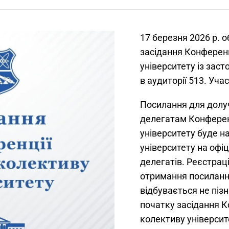
17 березня 2026 р. о
засідання Конференц
університету із за
в аудиторії 513. Уча
Посилання для долу
делегатам Конферен
університету буде н
університету на офі
делегатів. Реєстрац
отримання посиланн
відбувається не пізн
початку засідання К
колективу університ