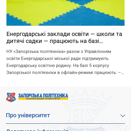
Енергодарські заклади освіти — школи та
дитячі садки — працюють на базі
Запорізької політехніки!
НУ «Запорізька політехніка» разом з Управлінням
освіти Енергодарської міської ради підтримують
Енергодарську освітню родину. На базі 5 корпусу
Запорізької політехніки в офлайн-режимі працюють: –
дитячі садки – початкова школа – ліцей Що ми
гарантуємо? –...
Про університет
Про наш університет
Місія, візія та цінності