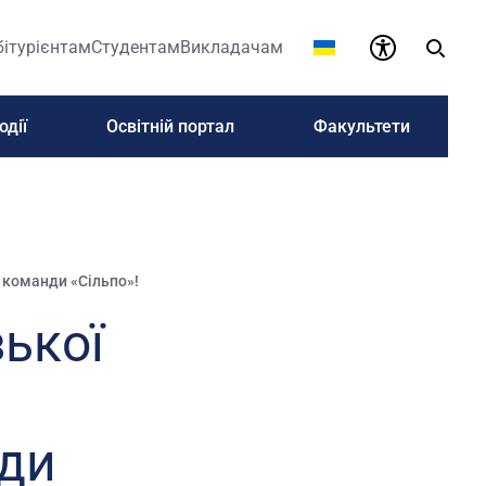
бітурієнтам
Студентам
Викладачам
одії
Освітній портал
Факультети
д команди «Сільпо»!
ької
нди