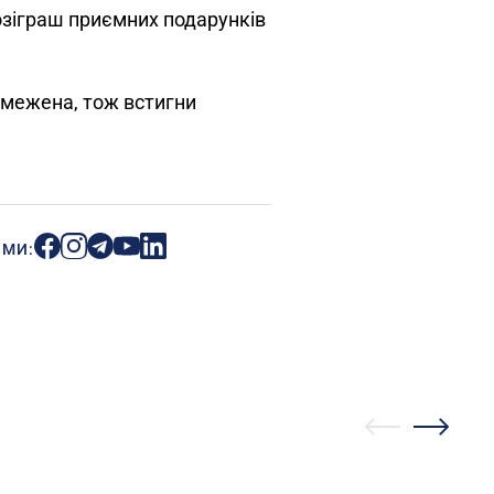
озіграш приємних подарунків
обмежена, тож встигни
ИМИ: