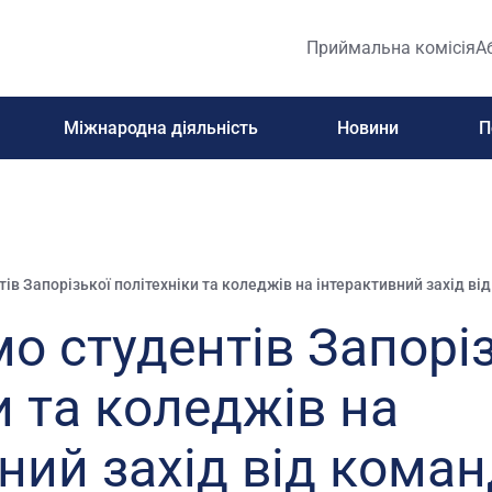
Приймальна комісія
А
Міжнародна діяльність
Новини
П
в Запорізької політехніки та коледжів на інтерактивний захід ві
о студентів Запоріз
и та коледжів на
ний захід від кома