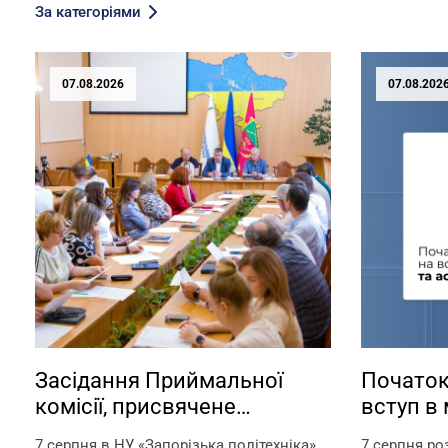
За категоріями
07.08.2026
07.08.202
Засідання Приймальної
Початок
комісії, присвячене
вступ в 
актуальним питанням
аспіран
7 серпня в НУ «Запорізька політехніка»
7 серпня ро