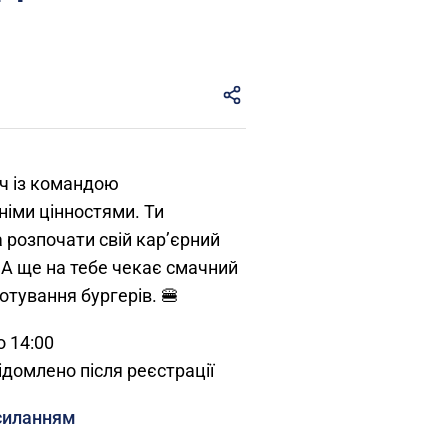
іч із командою
німи цінностями. Ти
 розпочати свій кар’єрний
. А ще на тебе чекає смачний
отування бургерів. 🍔
о 14:00
ідомлено після реєстрації
силанням