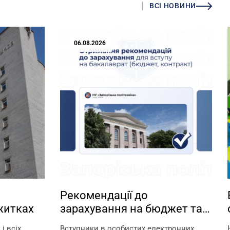
ВСІ НОВИНИ
06.08.2026
Рекомендації до
житках
зарахування на бюджет та
контракт
і всіх
Вступники в особистих електронних