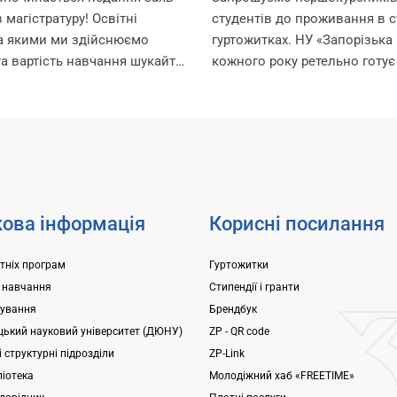
 магістратуру! Освітні
студентів до проживання в с
за якими ми здійснюємо
гуртожитках. НУ «Запорізька 
та вартість навчання шукайте
кожного року ретельно готує
ням:
для поселення, покращуючи
.edu.ua/specialities/master/
комфортного проживання ме
ків, які пропустили етап
Університет може розміщува
ступних іспитів в
гуртожитках студентів, а також
і, заплановано проведення...
ова інформація
Корисні посилання
ітніх програм
Гуртожитки
 навчання
Стипендії і гранти
ування
Брендбук
ький науковий університет (ДЮНУ)
ZP - QR code
 структурні підрозділи
ZP-Link
ліотека
Молодіжний хаб «FREETIME»