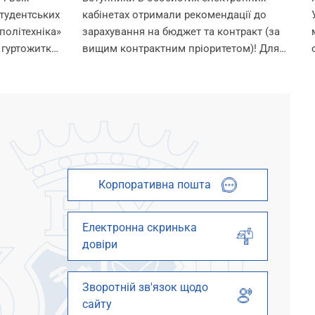
тудентських
кабінетах отримали рекомендації до
політехніка»
зарахування на бюджет та контракт (за
 гуртожитки
вищим контрактним пріоритетом)! Для
 умови для
зарахування на омріяну спеціальність
шканців.
необхідно до 18:00 11 серпня виконати
ти в
вимоги до зарахування: 1. Підтвердити
 їх...
вибір місце...
Корпоративна пошта
Електронна скринька
довіри
Зворотній зв'язок щодо
сайту