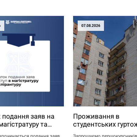
6
07.08.2026
 подання заяв на
Проживання в
магістратуру та
студентських гурто
туру
зпочинається подання заяв
Запрошуємо першокурсників 