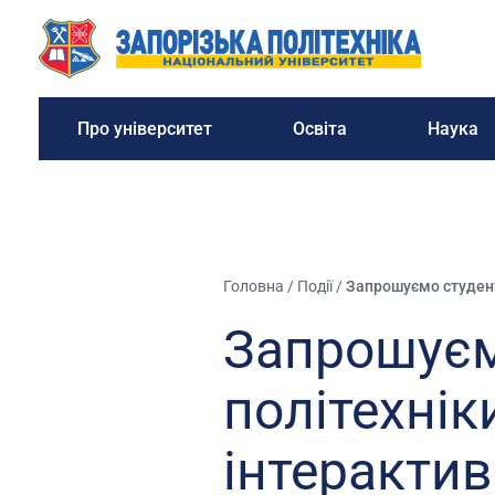
Про університет
Освіта
Наука
Головна
/
Події
/
Запрошуємо студенті
Запрошуєм
політехнік
інтерактив