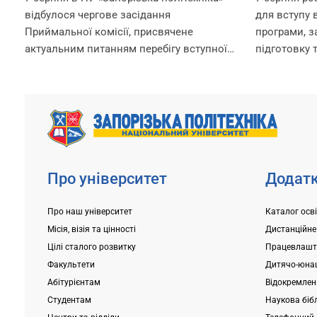
перебігу вступної кампанії
відбулося чергове засідання
для вступу в
2026 року
Приймальної комісії, присвячене
програми, 
актуальним питанням перебігу вступної
підготовку 
кампанії 2026 року. Попри непрості
за посилан
умови, в яких сьогодні працює
https://pk.zp
університет, уся команда Приймальної
Для вступни
комісії докладає максимум зусиль,
складання в
щоб...
університет
Про університет
Додатк
Про наш університет
Каталог осв
Місія, візія та цінності
Дистанційне
Цілі сталого розвитку
Працевлашт
Факультети
Дитячо-юнац
Абітурієнтам
Відокремлені
Студентам
Наукова біб