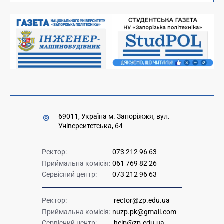
Вакансії науково-педагогічних посад
Накази та розпорядження для оприлюднення
Міністерство освіти і науки України
Урядова "гаряча лінія" 1545
69011, Україна м. Запоріжжя, вул.
Університетська, 64
Ректор:
073 212 96 63
Приймальна комісія:
061 769 82 26
Сервісний центр:
073 212 96 63
Ректор:
rector@zp.edu.ua
Приймальна комісія:
nuzp.pk@gmail.com
Сервісний центр:
help@zp.edu.ua