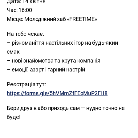
Дата: 14 квітня
Час: 16:00
Місце: Молодіжний хаб «FREETIME»
На тебе чекає:
– різноманіття настільних ігор на будь-який
смак
– нові знайомства та крута компанія
– емоції, азарт і гарний настрій
Реєстрація тут:
https://forms.gle/5hVMmZfFEqMuP2FH8
Бери друзів або приходь сам — нудно точно не
буде!