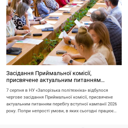
Засідання Приймальної комісії,
присвячене актуальним питанням
перебігу вступної кампанії 2026 року
7 серпня в НУ «Запорізька політехніка» відбулося
чергове засідання Приймальної комісії, присвячене
актуальним питанням перебігу вступної кампанії 2026
року. Попри непрості умови, в яких сьогодні працює
університет, уся команда Приймальної комісії докладає
максимум зусиль, щоб...