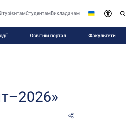
бітурієнтам
Студентам
Викладачам
одії
Освітній портал
Факультети
нт–2026»