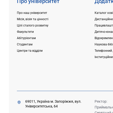
Про університет
Додатк
Про наш університет
Каталог осв
Місія, візія та цінності
Дистанційне
Цілі сталого розвитку
Працевлашт
Факультети
Дитячо-юнац
Абітурієнтам
Відокремлені
Студентам
Наукова біб
Центри та відділи
Телефонний 
Інституційн
69011, Україна м. Запоріжжя, вул.
Ректор:
Університетська, 64
Приймальна
Сервісний 