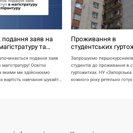
 подання заяв на
Проживання в
магістратуру та
студентських гурто
туру
зпочинається подання заяв
Запрошуємо першокурсників 
 магістратуру! Освітні
студентів до проживання в с
за якими ми здійснюємо
гуртожитках. НУ «Запорізька 
та вартість навчання шукайте
кожного року ретельно готує
ням:
для поселення, покращуючи
.edu.ua/specialities/master/
комфортного проживання ме
ків, які пропустили етап
Університет може розміщува
ступних іспитів в
гуртожитках студентів, а також
і, заплановано проведення...