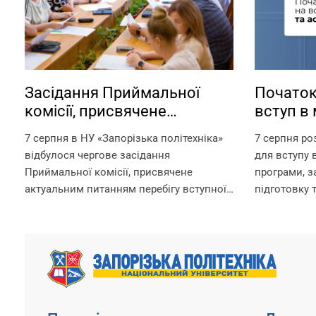
Засідання Приймальної
Початок
комісії, присвячене
вступ в 
актуальним питанням
аспіран
7 серпня в НУ «Запорізька політехніка»
7 серпня ро
перебігу вступної кампанії
відбулося чергове засідання
для вступу в
2026 року
Приймальної комісії, присвячене
програми, 
актуальним питанням перебігу вступної
підготовку 
кампанії 2026 року. Попри непрості
за посилан
умови, в яких сьогодні працює
https://pk.zp
університет, уся команда Приймальної
Для вступни
комісії докладає максимум зусиль,
складання в
щоб...
університет