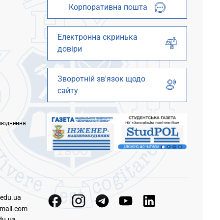
Корпоративна пошта
Електронна скринька
довіри
Зворотній зв'язок щодо
сайту
люднення
.edu.ua
mail.com
du.ua