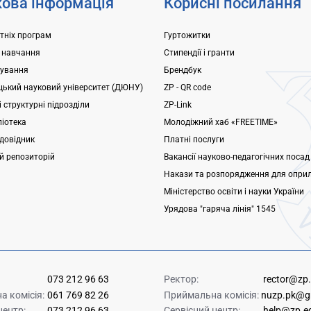
ова інформація
Корисні посилання
ітніх програм
Гуртожитки
 навчання
Стипендії і гранти
ування
Брендбук
ький науковий університет (ДЮНУ)
ZP - QR code
 структурні підрозділи
ZP-Link
ліотека
Молодіжний хаб «FREETIME»
довідник
Платні послуги
ий репозиторій
Вакансії науково-педагогічних посад
Накази та розпорядження для опри
Міністерство освіти і науки України
Урядова "гаряча лінія" 1545
073 212 96 63
Ректор:
rector@zp
 комісія:
061 769 82 26
Приймальна комісія:
nuzp.pk@g
центр:
073 212 96 63
Сервісний центр:
help@zp.e