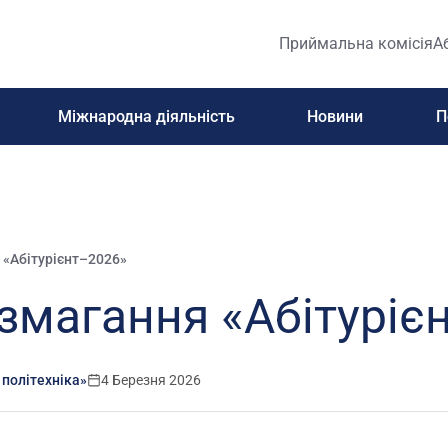
Приймальна комісія
А
Міжнародна діяльність
Новини
П
 «Абітурієнт–2026»
змагання «Абітуріє
 політехніка»
4 Березня 2026