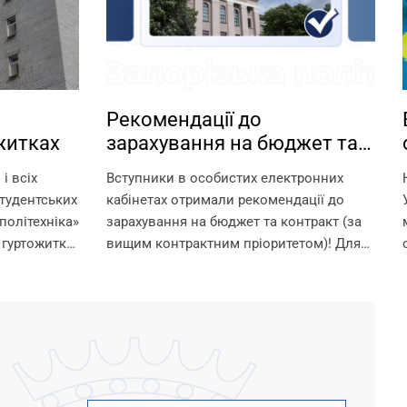
Рекомендації до
житках
зарахування на бюджет та
контракт
і всіх
Вступники в особистих електронних
тудентських
кабінетах отримали рекомендації до
політехніка»
зарахування на бюджет та контракт (за
 гуртожитки
вищим контрактним пріоритетом)! Для
 умови для
зарахування на омріяну спеціальність
шканців.
необхідно до 18:00 11 серпня виконати
ти в
вимоги до зарахування: 1. Підтвердити
 їх...
вибір місце...