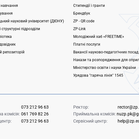
 навчання
Стипендії і гранти
ування
Брендбук
ький науковий університет (ДЮНУ)
ZP - QR code
 структурні підрозділи
ZP-Link
ліотека
Молодіжний хаб «FREETIME»
довідник
Платні послуги
ий репозиторій
Вакансії науково-педагогічних посад
Накази та розпорядження для опри
Міністерство освіти і науки України
Урядова "гаряча лінія" 1545
073 212 96 63
Ректор:
rector@zp
 комісія:
061 769 82 26
Приймальна комісія:
nuzp.pk@g
центр:
073 212 96 63
Сервісний центр:
help@zp.e