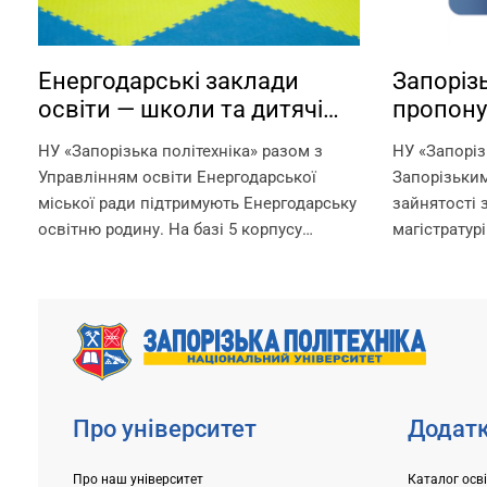
Енергодарські заклади
Запорізь
освіти — школи та дитячі
пропону
садки — працюють на базі
можливі
НУ «Запорізька політехніка» разом з
НУ «Запоріз
Запорізької політехніки!
ваучера
Управлінням освіти Енергодарської
Запорізьки
міської ради підтримують Енергодарську
зайнятості 
освітню родину. На базі 5 корпусу
магістратурі
Запорізької політехніки в офлайн-
отримання д
режимі працюють: – дитячі садки –
рахунок вау
початкова школа – ліцей Що ми
документ, 
гарантуємо? –...
службою зай
Про університет
Додатк
Про наш університет
Каталог осв