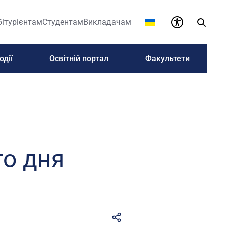
бітурієнтам
Студентам
Викладачам
одії
Освітній портал
Факультети
го дня