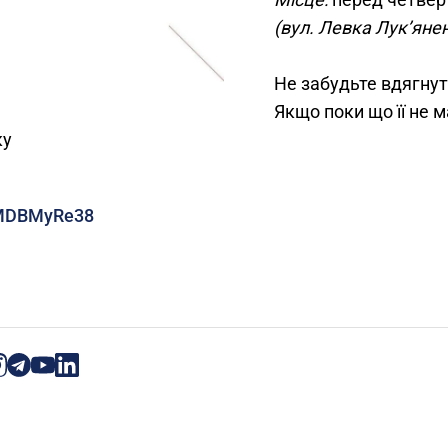
(вул. Левка Лук’янен
Не забудьте вдягну
Якщо поки що її не 
ку
zMDBMyRe38