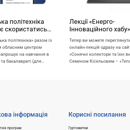
ка політехніка
Лекції «Енерго-
є скористатись
Інноваційного хабу»
стю навчання за
Запорізької політехн
ька політехніка» разом із
Тепер ви можете переглянут
ми!
вільному доступі!
м обласним центром
онлайн-лекцій одразу на сайт
запрошує на навчання в
«Сонячні колектори та їхні в
 та бакалавраті (для
Семеном Кісельовим – «Тепл
ругої вищої освіти) за
від підлоги до даху: інноваці
черів. Що таке ваучер? Це
енергоефективність» з Олек
який видається Державною
Орловим – «Насоси Dab та...
нятості та...
ова інформація
Корисні посилання
ітніх програм
Гуртожитки