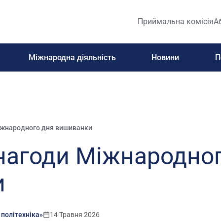
Приймальна комісія
А
Міжнародна діяльність
Новини
П
іжнародного дня вишиванки
 нагоди Міжнародно
и
 політехніка»
14 Травня 2026