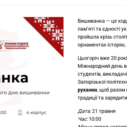
Вишиванка — це код 
пам’яті та єдності у
пройшла крізь століт
орнаментах історію, 
Цьогоріч вже 20 рокі
Міжнародний день 
студентів, викладачі
Запорізької політех
руханки
, щоб разом 
традиції та зарядит
Дата:
21 травня
Час:
10:00
Місце:
перед четвер