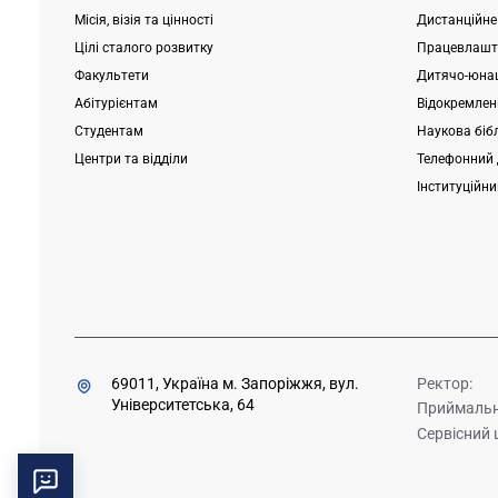
Місія, візія та цінності
Дистанційне
Цілі сталого розвитку
Працевлашт
Факультети
Дитячо-юнац
Абітурієнтам
Відокремлені
Студентам
Наукова біб
Центри та відділи
Телефонний 
Інституційн
69011, Україна м. Запоріжжя, вул.
Ректор:
Університетська, 64
Приймальна
Сервісний 