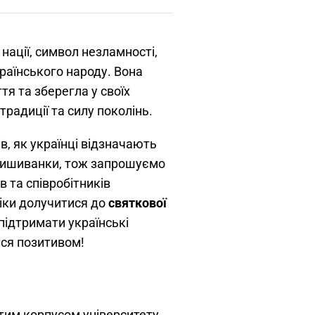
нації, символ незламності,
країнського народу. Вона
тя та зберегла у своїх
традиції та силу поколінь.
в, як українці відзначають
вишиванки, тож запрошуємо
в та співробітників
ніки долучитися до
святкової
підтримати українські
ися позитивом!
тим корпусом університету