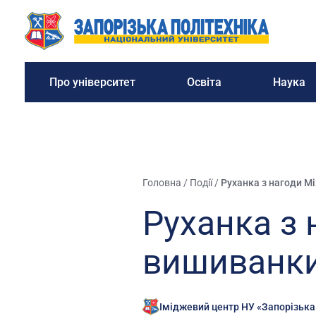
Про університет
Освіта
Наука
Головна
/
Події
/
Руханка з нагоди М
Руханка з
вишиванк
Іміджевий центр НУ «Запорізька