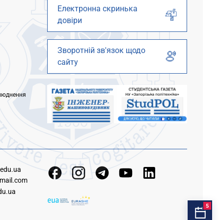
Електронна скринька
довіри
Зворотній зв'язок щодо
сайту
люднення
.edu.ua
mail.com
du.ua
5