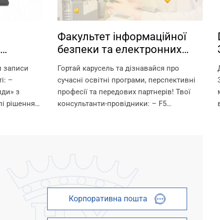
Факультет інформаційної
безпеки та електронних
іки у
комунікацій НУ «Запорізька
и записи
Гортай карусель та дізнавайся про
політехніка» — володарі
і: –
сучасні освітні програми, перспективні
технологічного світу.
иди» з
професії та передових партнерів! Твої
і рішення
консультанти-провідники: – F5
ї й
«Кібербезпека та захист інформації» —
сієм
Ганна Вікторівна Неласа — 097 367 84 43
– G5 «Електроніка, електронні
комунікації,...
Корпоративна пошта