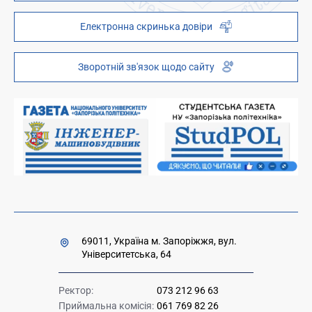
Наукова бібліотека
ZP - QR code
Електронна скринька довіри
Телефонний довідник
ZP-Link
Інституційний репозиторій
Молодіжний хаб «FREETIME»
Зворотній зв'язок щодо сайту
Платні послуги
Вакансії науково-педагогічних посад
Накази та розпорядження для оприлюднення
Міністерство освіти і науки України
Урядова "гаряча лінія" 1545
69011, Україна м. Запоріжжя, вул.
Університетська, 64
Ректор:
073 212 96 63
Приймальна комісія:
061 769 82 26