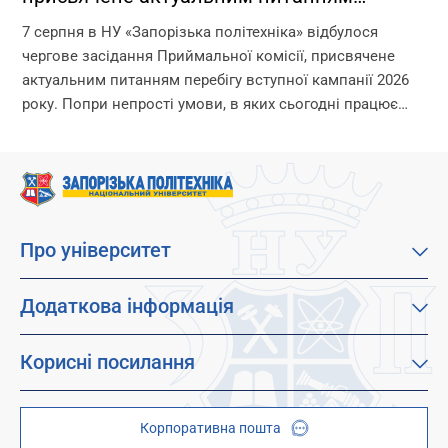
перебігу вступної кампанії 2026 року
7 серпня в НУ «Запорізька політехніка» відбулося
чергове засідання Приймальної комісії, присвячене
актуальним питанням перебігу вступної кампанії 2026
року. Попри непрості умови, в яких сьогодні працює
університет, уся команда Приймальної комісії докладає
максимум зусиль, щоб...
Про університет
Про наш університет
Місія, візія та цінності
Додаткова інформація
Цілі сталого розвитку
Каталог освітніх програм
Факультети
Дистанційне навчання
Корисні посилання
Абітурієнтам
Працевлаштування
Гуртожитки
Студентам
Дитячо-юнацький науковий університет (ДЮНУ)
Стипендії і гранти
Корпоративна пошта
Центри та відділи
Відокремлені структурні підрозділи
Брендбук