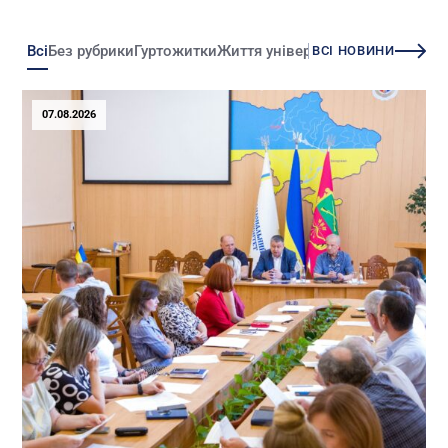
Всі
Без рубрики
Гуртожитки
Життя університету
Зміни
Іннова
ВСІ НОВИНИ
07.08.2026