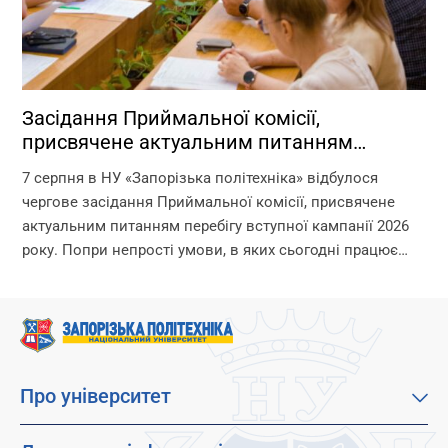
Засідання Приймальної комісії,
присвячене актуальним питанням
перебігу вступної кампанії 2026 року
7 серпня в НУ «Запорізька політехніка» відбулося
чергове засідання Приймальної комісії, присвячене
актуальним питанням перебігу вступної кампанії 2026
року. Попри непрості умови, в яких сьогодні працює
університет, уся команда Приймальної комісії докладає
максимум зусиль, щоб...
Про університет
Про наш університет
Місія, візія та цінності