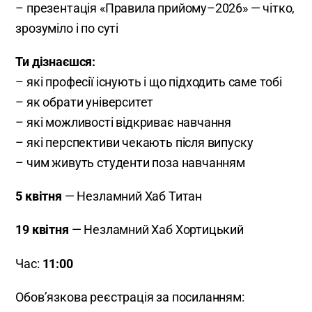
– презентація «Правила прийому–2026» — чітко,
зрозуміло і по суті
Ти дізнаєшся:
– які професії існують і що підходить саме тобі
– як обрати університет
– які можливості відкриває навчання
– які перспективи чекають після випуску
– чим живуть студенти поза навчанням
5 квітня
— Незламний Хаб Титан
19 квітня
— Незламний Хаб Хортицький
Час:
11:00
Обов’язкова реєстрація за посиланням: