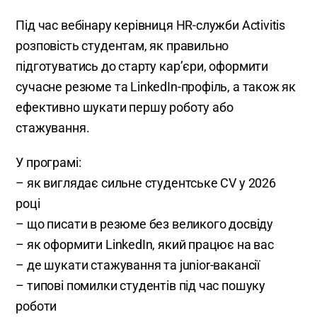
Під час вебінару керівниця HR-служби Activitis
розповість студентам, як правильно
підготуватись до старту кар’єри, оформити
сучасне резюме та LinkedIn-профіль, а також як
ефективно шукати першу роботу або
стажування.
У програмі:
– як виглядає сильне студентське CV у 2026
році
– що писати в резюме без великого досвіду
– як оформити LinkedIn, який працює на вас
– де шукати стажування та junior-вакансії
– типові помилки студентів під час пошуку
роботи