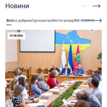
Новини
Всі
Без рубрики
Гуртожитки
Життя університету
Зміни
Іннова
ВСІ НОВИНИ
07.08.2026