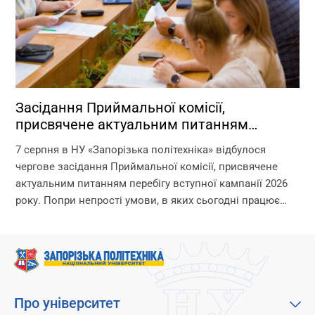
Засідання Приймальної комісії,
присвячене актуальним питанням
перебігу вступної кампанії 2026 року
7 серпня в НУ «Запорізька політехніка» відбулося
чергове засідання Приймальної комісії, присвячене
актуальним питанням перебігу вступної кампанії 2026
року. Попри непрості умови, в яких сьогодні працює
університет, уся команда Приймальної комісії докладає
максимум зусиль, щоб...
Про університет