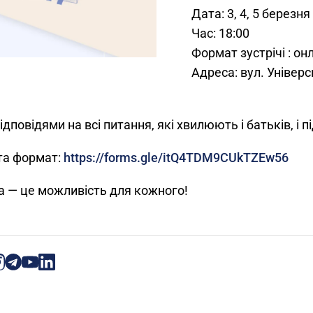
Дата: 3, 4, 5 березня
Час: 18:00
Формат зустрічі : о
Адреса: вул. Універ
дповідями на всі питання, які хвилюють і батьків, і пі
 та формат:
https://forms.gle/itQ4TDM9CUkTZEw56
та — це можливість для кожного!