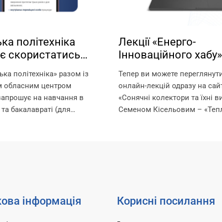
ка політехніка
Лекції «Енерго-
є скористатись
Інноваційного хабу»
стю навчання за
Запорізької політехн
ька політехніка» разом із
Тепер ви можете переглянут
ми!
вільному доступі!
м обласним центром
онлайн-лекцій одразу на сайт
запрошує на навчання в
«Сонячні колектори та їхні в
 та бакалавраті (для
Семеном Кісельовим – «Тепл
ругої вищої освіти) за
від підлоги до даху: інноваці
черів. Що таке ваучер? Це
енергоефективність» з Олек
який видається Державною
Орловим – «Насоси Dab та...
нятості та...
ова інформація
Корисні посилання