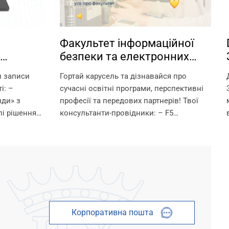
Факультет інформаційної
безпеки та електронних
іки у
комунікацій НУ «Запорізька
и записи
Гортай карусель та дізнавайся про
політехніка» — володарі
і: –
сучасні освітні програми, перспективні
технологічного світу.
иди» з
професії та передових партнерів! Твої
і рішення
консультанти-провідники: – F5
ї й
«Кібербезпека та захист інформації» —
сієм
Ганна Вікторівна Неласа — 097 367 84 43
– G5 «Електроніка, електронні
комунікації,...
Корпоративна пошта