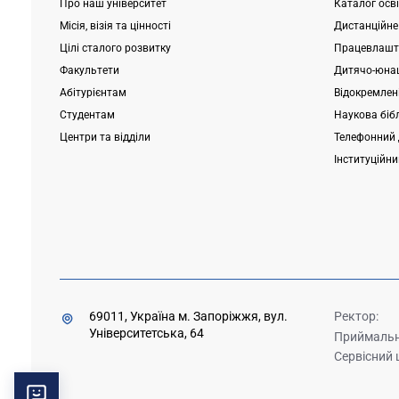
Про наш університет
Каталог осв
Місія, візія та цінності
Дистанційне
Цілі сталого розвитку
Працевлашт
Факультети
Дитячо-юнац
Абітурієнтам
Відокремлені
Студентам
Наукова біб
Центри та відділи
Телефонний 
Інституційн
69011, Україна м. Запоріжжя, вул.
Ректор:
Університетська, 64
Приймальна
Сервісний 