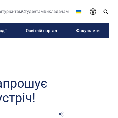
бітурієнтам
Студентам
Викладачам
одії
Освітній портал
Факультети
запрошує
устріч!