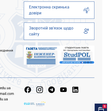
Електронна скринька
довіри
Зворотній зв'язок щодо
сайту
люднення
.edu.ua
mail.com
du.ua
5