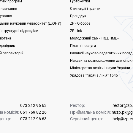
ітніх програм
Гуртожитки
 навчання
Стипендії і гранти
ування
Брендбук
ький науковий університет (ДЮНУ)
ZP - QR code
 структурні підрозділи
ZP-Link
ліотека
Молодіжний хаб «FREETIME»
довідник
Платні послуги
ий репозиторій
Вакансії науково-педагогічних посад
Накази та розпорядження для опри
Міністерство освіти і науки України
Урядова "гаряча лінія" 1545
073 212 96 63
Ректор:
rector@zp
 комісія:
061 769 82 26
Приймальна комісія:
nuzp.pk@g
центр:
073 212 96 63
Сервісний центр:
help@zp.e