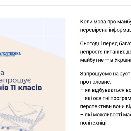
Коли мова про майб
перевірена інформа
Сьогодні перед бага
непросте питання: де
майбутнє — в Україн
Запрошуємо на зустр
про головне:
– як відбувається вс
– які освітні програм
перспективи вони в
– які можливості ма
політехніці