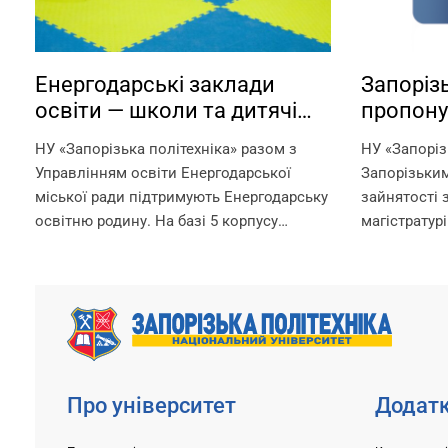
Енергодарські заклади
Запорізь
освіти — школи та дитячі
пропону
садки — працюють на базі
можливі
НУ «Запорізька політехніка» разом з
НУ «Запоріз
Запорізької політехніки!
ваучера
Управлінням освіти Енергодарської
Запорізьки
міської ради підтримують Енергодарську
зайнятості 
освітню родину. На базі 5 корпусу
магістратурі
Запорізької політехніки в офлайн-
отримання д
режимі працюють: – дитячі садки –
рахунок вау
початкова школа – ліцей Що ми
документ, 
гарантуємо? –...
службою зай
Про університет
Додатк