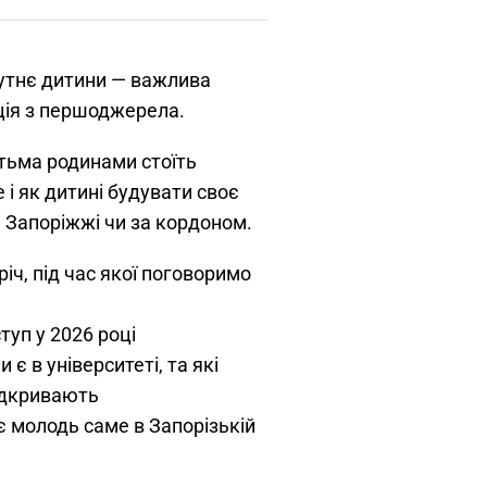
утнє дитини — важлива
ція з першоджерела.
тьма родинами стоїть
 і як дитині будувати своє
і Запоріжжі чи за кордоном.
іч, під час якої поговоримо
туп у 2026 році
и є в університеті, та які
ідкривають
є молодь саме в Запорізькій