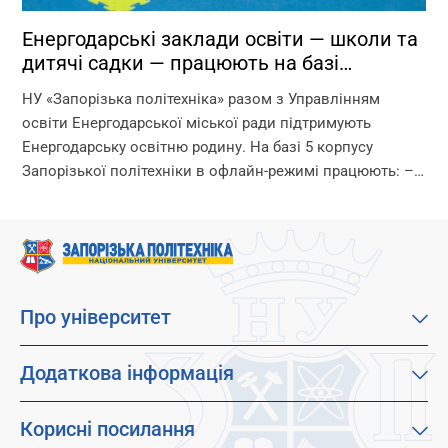
Енергодарські заклади освіти — школи та
дитячі садки — працюють на базі
Запорізької політехніки!
НУ «Запорізька політехніка» разом з Управлінням
освіти Енергодарської міської ради підтримують
Енергодарську освітню родину. На базі 5 корпусу
Запорізької політехніки в офлайн-режимі працюють: –
дитячі садки – початкова школа – ліцей Що ми
гарантуємо? –...
Про університет
Про наш університет
Місія, візія та цінності
Додаткова інформація
Цілі сталого розвитку
Каталог освітніх програм
Факультети
Дистанційне навчання
Корисні посилання