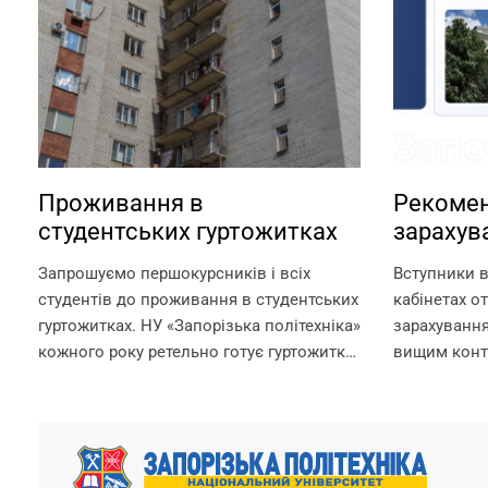
Проживання в
Рекомен
студентських гуртожитках
зарахув
контрак
Запрошуємо першокурсників і всіх
Вступники в
студентів до проживання в студентських
кабінетах о
гуртожитках. НУ «Запорізька політехніка»
зарахування
кожного року ретельно готує гуртожитки
вищим конт
для поселення, покращуючи умови для
зарахування
комфортного проживання мешканців.
необхідно д
Університет може розміщувати в
вимоги до з
гуртожитках студентів, а також їх...
вибір місце.