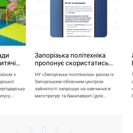
ади
Запорізька політехніка
итячі
пропонує скористатись
а базі
можливістю навчання за
 разом з
НУ «Запорізька політехніка» разом із
ніки!
ваучерами!
арської
Запорізьким обласним центром
ергодарську
зайнятості запрошує на навчання в
рпусу
магістратурі та бакалавраті (для
лайн-
отримання другої вищої освіти) за
адки –
рахунок ваучерів. Що таке ваучер? Це
о ми
документ, який видається Державною
службою зайнятості та...