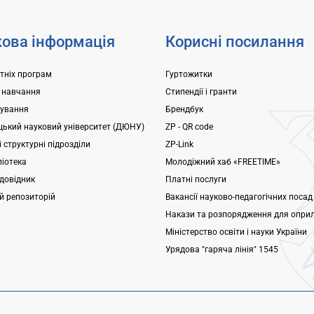
ова інформація
Корисні посилання
ітніх програм
Гуртожитки
 навчання
Стипендії і гранти
ування
Брендбук
ький науковий університет (ДЮНУ)
ZP - QR code
 структурні підрозділи
ZP-Link
ліотека
Молодіжний хаб «FREETIME»
довідник
Платні послуги
ий репозиторій
Вакансії науково-педагогічних посад
Накази та розпорядження для опри
Міністерство освіти і науки України
Урядова "гаряча лінія" 1545