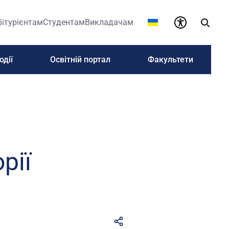
бітурієнтам
Студентам
Викладачам
одії
Освітній портал
Факультети
рії