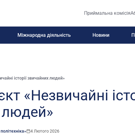
Приймальна комісія
А
Міжнародна діяльність
Новини
П
ичайні історії звичайних людей»
кт «Незвичайні істо
 людей»
 політехніка»
4 Лютого 2026