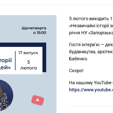
5 лютого виходить 1
«Незвичайні історії
річчя НУ «Запорізька
Гостя інтерв’ю — де
будівництва, архіте
Бабенко.
Скоро!
На нашому YouTube-
https://www.youtube