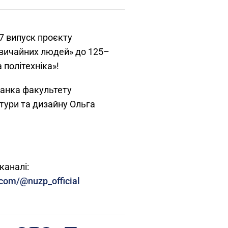
7 випуск проєкту
 звичайних людей» до 125–
 політехніка»!
канка факультету
ктури та дизайну Ольга
каналі:
.com/@nuzp_official