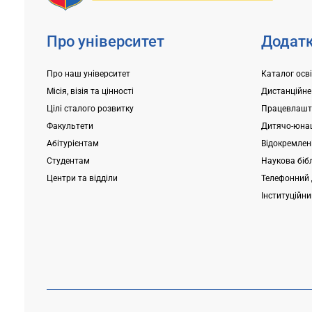
Про університет
Додатк
Про наш університет
Каталог осв
Місія, візія та цінності
Дистанційне
Цілі сталого розвитку
Працевлашт
Факультети
Дитячо-юнац
Абітурієнтам
Відокремлені
Студентам
Наукова біб
Центри та відділи
Телефонний 
Інституційн