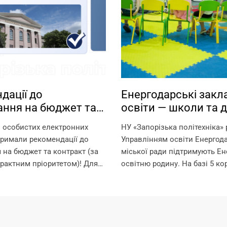
дації до
Енергодарські закл
ання на бюджет та
освіти — школи та д
т
садки — працюють н
 особистих електронних
НУ «Запорізька політехніка»
Запорізької політех
тримали рекомендації до
Управлінням освіти Енергод
 на бюджет та контракт (за
міської ради підтримують Ен
рактним пріоритетом)! Для
освітню родину. На базі 5 ко
 на омріяну спеціальність
Запорізької політехніки в оф
о 18:00 11 серпня виконати
режимі працюють: – дитячі с
арахування: 1. Підтвердити
початкова школа – ліцей Щ
..
гарантуємо? –...