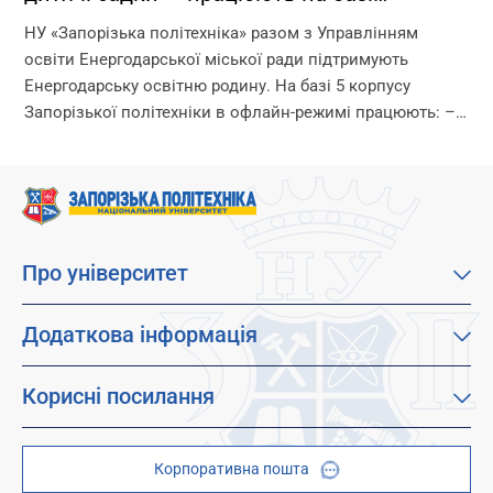
Запорізької політехніки!
НУ «Запорізька політехніка» разом з Управлінням
освіти Енергодарської міської ради підтримують
Енергодарську освітню родину. На базі 5 корпусу
Запорізької політехніки в офлайн-режимі працюють: –
дитячі садки – початкова школа – ліцей Що ми
гарантуємо? –...
Про університет
Про наш університет
Місія, візія та цінності
Додаткова інформація
Цілі сталого розвитку
Каталог освітніх програм
Факультети
Дистанційне навчання
Корисні посилання
Абітурієнтам
Працевлаштування
Гуртожитки
Студентам
Дитячо-юнацький науковий університет (ДЮНУ)
Стипендії і гранти
Корпоративна пошта
Центри та відділи
Відокремлені структурні підрозділи
Брендбук