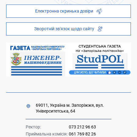
Наукова бібліотека
ZP - QR code
Електронна скринька довіри
Телефонний довідник
ZP-Link
Інституційний репозиторій
Молодіжний хаб «FREETIME»
Зворотній зв'язок щодо сайту
Платні послуги
Вакансії науково-педагогічних посад
Накази та розпорядження для оприлюднення
Міністерство освіти і науки України
Урядова "гаряча лінія" 1545
69011, Україна м. Запоріжжя, вул.
Університетська, 64
Ректор:
073 212 96 63
Приймальна комісія:
061 769 82 26