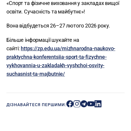
«Спорт та фізичне виховання у закладах вищої
освіти. Сучасність та майбутнє»!
Вона відбудеться 26–27 лютого 2026 року.
Більше інформації шукайте на
сайті:
https://zp.edu.ua/mizhnarodna-naukovo-
praktychna-konferentsiia-sport-ta-fizychne-
vykhovannia-u-zakladakh-vyshchoi-osvity-
suchasnist-ta-majbutnie/
ДІЗНАВАЙТЕСЯ ПЕРШИМИ: