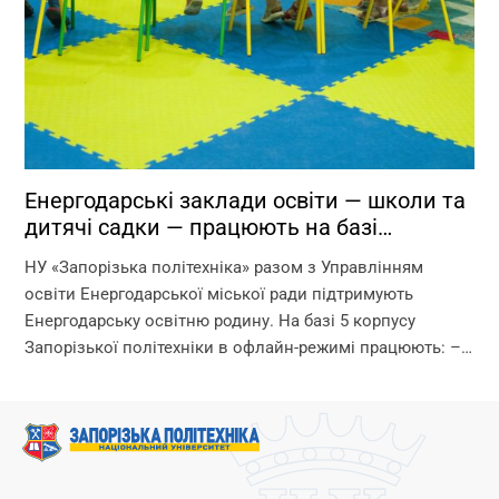
Енергодарські заклади освіти — школи та
дитячі садки — працюють на базі
Запорізької політехніки!
НУ «Запорізька політехніка» разом з Управлінням
освіти Енергодарської міської ради підтримують
Енергодарську освітню родину. На базі 5 корпусу
Запорізької політехніки в офлайн-режимі працюють: –
дитячі садки – початкова школа – ліцей Що ми
гарантуємо? –...