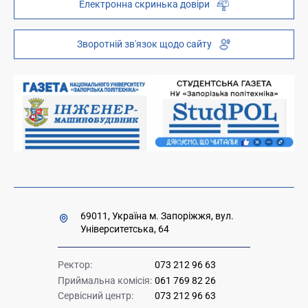
Електронна скринька довіри
Телефонний довідник
ZP-Link
Інституційний репозиторій
Молодіжний хаб «FREETIME»
Зворотній зв'язок щодо сайту
Платні послуги
Вакансії науково-педагогічних посад
Накази та розпорядження для оприлюднення
Міністерство освіти і науки України
Урядова "гаряча лінія" 1545
69011, Україна м. Запоріжжя, вул.
Університетська, 64
Ректор:
073 212 96 63
Приймальна комісія:
061 769 82 26
Сервісний центр:
073 212 96 63