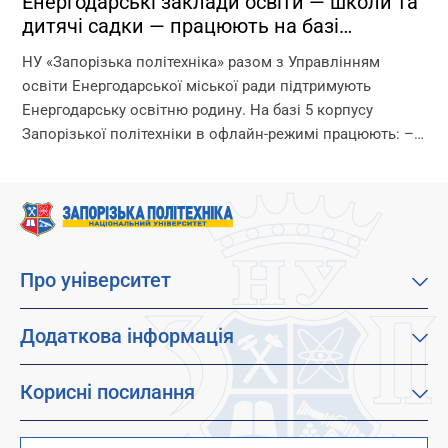
Енергодарські заклади освіти — школи та
дитячі садки — працюють на базі
Запорізької політехніки!
НУ «Запорізька політехніка» разом з Управлінням
освіти Енергодарської міської ради підтримують
Енергодарську освітню родину. На базі 5 корпусу
Запорізької політехніки в офлайн-режимі працюють: –
дитячі садки – початкова школа – ліцей Що ми
гарантуємо? –...
Про університет
Про наш університет
Місія, візія та цінності
Додаткова інформація
Цілі сталого розвитку
Каталог освітніх програм
Факультети
Дистанційне навчання
Корисні посилання
Абітурієнтам
Працевлаштування
Гуртожитки
Студентам
Дитячо-юнацький науковий університет (ДЮНУ)
Стипендії і гранти