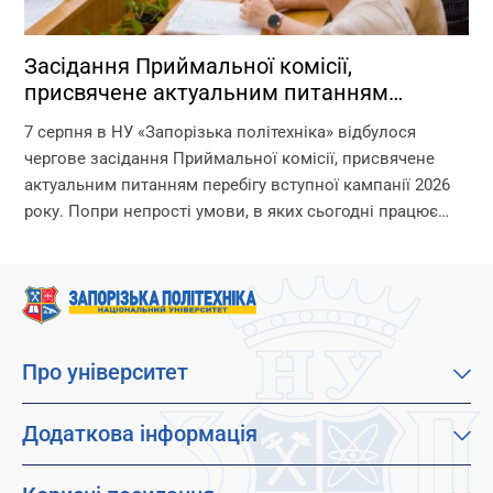
Засідання Приймальної комісії,
присвячене актуальним питанням
перебігу вступної кампанії 2026 року
7 серпня в НУ «Запорізька політехніка» відбулося
чергове засідання Приймальної комісії, присвячене
актуальним питанням перебігу вступної кампанії 2026
року. Попри непрості умови, в яких сьогодні працює
університет, уся команда Приймальної комісії докладає
максимум зусиль, щоб...
Про університет
Про наш університет
Місія, візія та цінності
Додаткова інформація
Цілі сталого розвитку
Каталог освітніх програм
Факультети
Дистанційне навчання