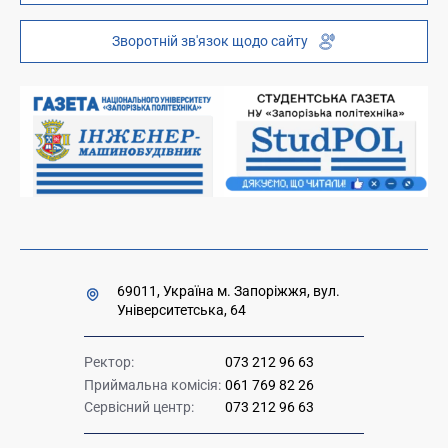
Інституційний репозиторій
Молодіжний хаб «FREETIME»
Зворотній зв'язок щодо сайту
Платні послуги
Вакансії науково-педагогічних посад
Накази та розпорядження для оприлюднення
Міністерство освіти і науки України
Урядова "гаряча лінія" 1545
69011, Україна м. Запоріжжя, вул.
Університетська, 64
Ректор:
073 212 96 63
Приймальна комісія:
061 769 82 26
Сервісний центр:
073 212 96 63