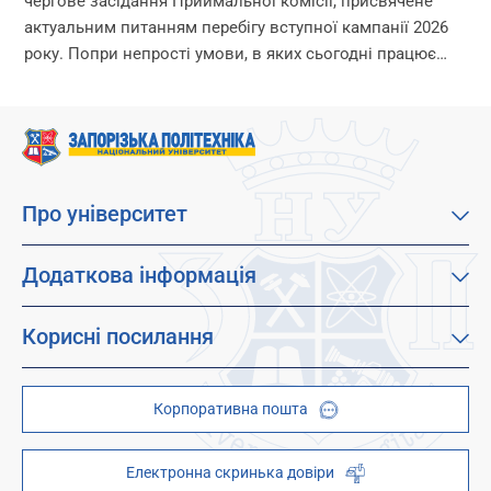
чергове засідання Приймальної комісії, присвячене
актуальним питанням перебігу вступної кампанії 2026
року. Попри непрості умови, в яких сьогодні працює
університет, уся команда Приймальної комісії докладає
максимум зусиль, щоб...
Про університет
Про наш університет
Місія, візія та цінності
Додаткова інформація
Цілі сталого розвитку
Каталог освітніх програм
Факультети
Дистанційне навчання
Корисні посилання
Абітурієнтам
Працевлаштування
Гуртожитки
Студентам
Дитячо-юнацький науковий університет (ДЮНУ)
Стипендії і гранти
Корпоративна пошта
Центри та відділи
Відокремлені структурні підрозділи
Брендбук
Наукова бібліотека
ZP - QR code
Електронна скринька довіри
Телефонний довідник
ZP-Link