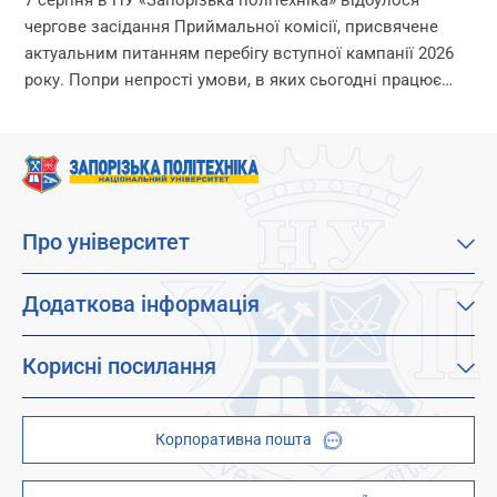
7 серпня в НУ «Запорізька політехніка» відбулося
чергове засідання Приймальної комісії, присвячене
актуальним питанням перебігу вступної кампанії 2026
року. Попри непрості умови, в яких сьогодні працює
університет, уся команда Приймальної комісії докладає
максимум зусиль, щоб...
Про університет
Про наш університет
Місія, візія та цінності
Додаткова інформація
Цілі сталого розвитку
Каталог освітніх програм
Факультети
Дистанційне навчання
Корисні посилання
Абітурієнтам
Працевлаштування
Гуртожитки
Студентам
Дитячо-юнацький науковий університет (ДЮНУ)
Стипендії і гранти
Корпоративна пошта
Центри та відділи
Відокремлені структурні підрозділи
Брендбук
Наукова бібліотека
ZP - QR code