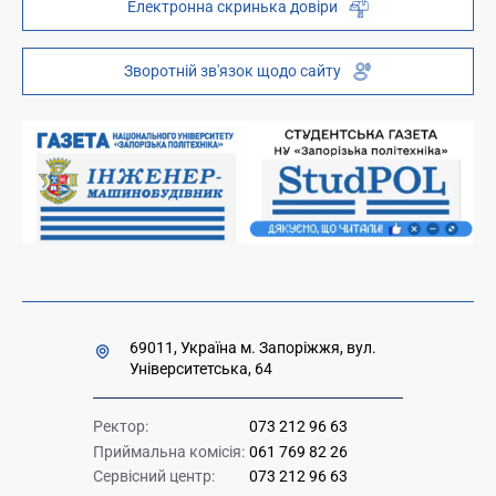
Електронна скринька довіри
Телефонний довідник
ZP-Link
Інституційний репозиторій
Молодіжний хаб «FREETIME»
Зворотній зв'язок щодо сайту
Платні послуги
Вакансії науково-педагогічних посад
Накази та розпорядження для оприлюднення
Міністерство освіти і науки України
Урядова "гаряча лінія" 1545
69011, Україна м. Запоріжжя, вул.
Університетська, 64
Ректор:
073 212 96 63
Приймальна комісія:
061 769 82 26
Сервісний центр:
073 212 96 63