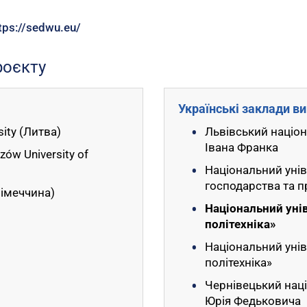
tps://sedwu.eu/
роєкту
Українські заклади ви
ity (Литва)
Львівський націон
Івана Франка
zów University of
Національний уні
господарства та 
(Німеччина)
Національний уні
політехніка»
Національний унів
політехніка»
Чернівецький наці
Юрія Федьковича