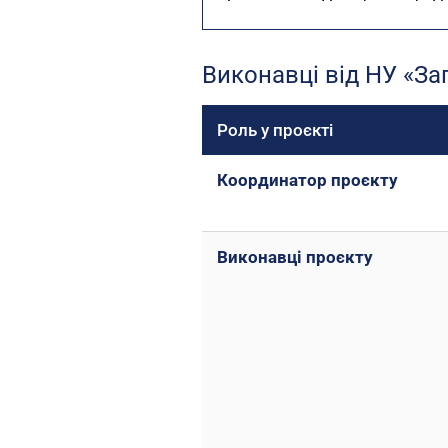
Виконавці від НУ «За
Роль у проєкті
Координатор проєкту
Виконавці проєкту