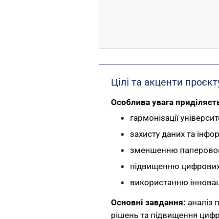
Цілі та акценти проєкт
Особлива увага приділяєт
гармонізації універси
захисту даних та інфор
зменшенню паперовог
підвищенню цифрових
використанню інноваці
Основні завдання:
аналіз 
рішень та підвищення циф