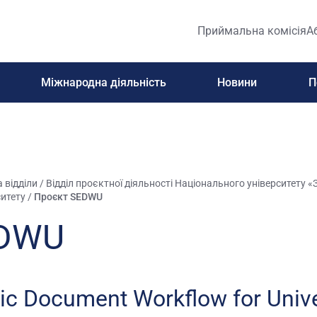
Приймальна комісія
А
Міжнародна діяльність
Новини
П
 відділи
/
Відділ проєктної діяльності Національного університету «
ситету
/
Проєкт SEDWU
EDWU
nic Document Workflow for Unive