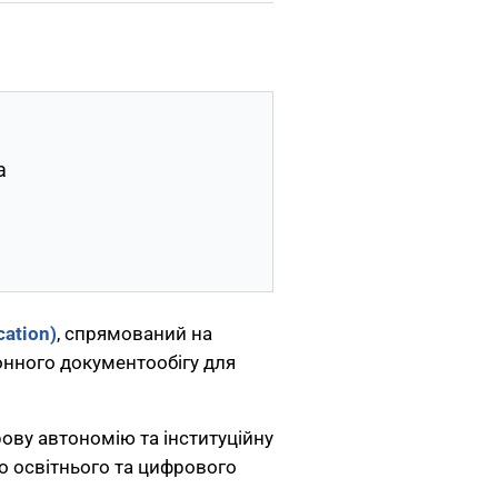
а
cation)
, спрямований на
онного документообігу для
рову автономію та інституційну
ого освітнього та цифрового