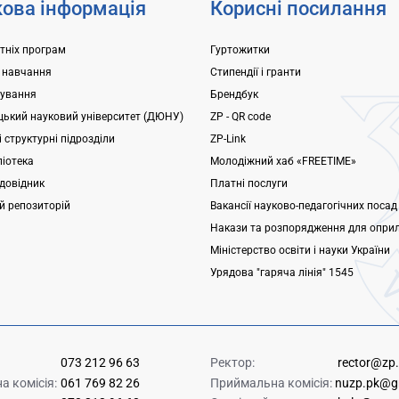
ова інформація
Корисні посилання
ітніх програм
Гуртожитки
 навчання
Стипендії і гранти
ування
Брендбук
ький науковий університет (ДЮНУ)
ZP - QR code
 структурні підрозділи
ZP-Link
ліотека
Молодіжний хаб «FREETIME»
довідник
Платні послуги
ий репозиторій
Вакансії науково-педагогічних посад
Накази та розпорядження для опри
Міністерство освіти і науки України
Урядова "гаряча лінія" 1545
073 212 96 63
Ректор:
rector@zp
 комісія:
061 769 82 26
Приймальна комісія:
nuzp.pk@g