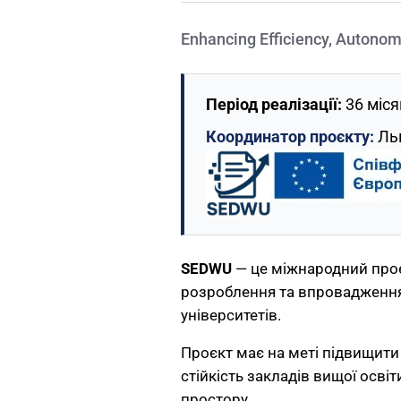
Enhancing Efficiency, Autono
Період реалізації:
36 міся
Координатор проєкту:
Льв
SEDWU
— це міжнародний про
розроблення та впровадження 
університетів.
Проєкт має на меті підвищити 
стійкість закладів вищої освіт
простору.