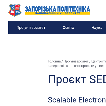
Про університет
Освіта
Наука
Головна
/
Про університет
/
Центри та
завершені та поточні проєкти універ
Проєкт S
Scalable Electro