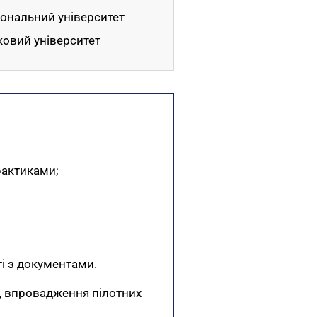
іональний університет
овий університет
рактиками;
ті з документами.
, впровадження пілотних