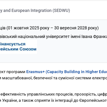
my and European Integration (SEDWU)
ців (01 жовтня 2025 року – 30 вересня 2028 року)
івський національний університет імені Івана Франк
єкт програми
Erasmus+ (Capacity Building in Higher Edu
масштабованої, безпечної та сумісної системи електр
ефективність управлінських процесів, прозорість, циф
и України, а також сприяти їх інтеграції до Європейськ