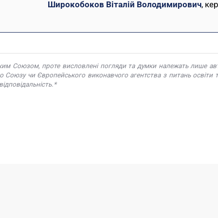
Широкобоков Віталій Володимирович
, ке
ким Союзом, проте висловлені погляди та думки належать лише авт
 Союзу чи Європейського виконавчого агентства з питань освіти та
відповідальність.*