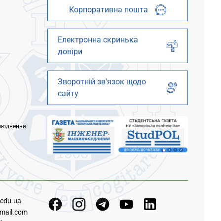
Корпоративна пошта
Електронна скринька
довіри
Зворотній зв'язок щодо
сайту
люднення
.edu.ua
mail.com