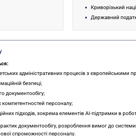
Криворізький нац
Державний податк
у
ься:
тетських адміністративних процесів з європейськими п
маційній безпеці;
о документообігу;
 компетентностей персоналу;
йних підходів, зокрема елементів AI-підтримки в робо
практик документообігу, розроблення вимог до системи
рової спроможності персоналу.