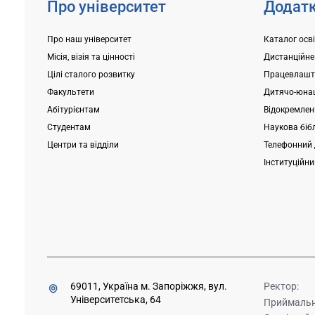
Про університет
Додатк
Про наш університет
Каталог осв
Місія, візія та цінності
Дистанційне
Цілі сталого розвитку
Працевлашт
Факультети
Дитячо-юнац
Абітурієнтам
Відокремлені
Студентам
Наукова біб
Центри та відділи
Телефонний 
Інституційн
69011, Україна м. Запоріжжя, вул.
Ректор:
Університетська, 64
Приймальна