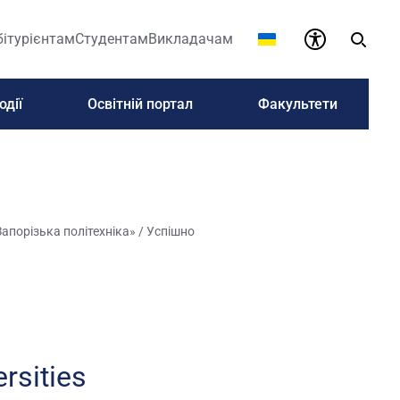
бітурієнтам
Студентам
Викладачам
одії
Освітній портал
Факультети
Запорізька політехніка»
/
Успішно
rsities