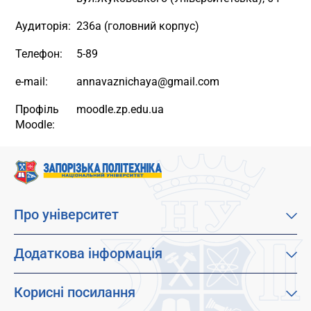
Аудиторія:
236а (головний корпус)
Телефон:
5-89
e-mail:
annavaznichaya@gmail.com
Профіль
moodle.zp.edu.ua
Moodle:
Про університет
Про наш університет
Місія, візія та цінності
Додаткова інформація
Цілі сталого розвитку
Каталог освітніх програм
Факультети
Дистанційне навчання
Корисні посилання
Абітурієнтам
Працевлаштування
Гуртожитки