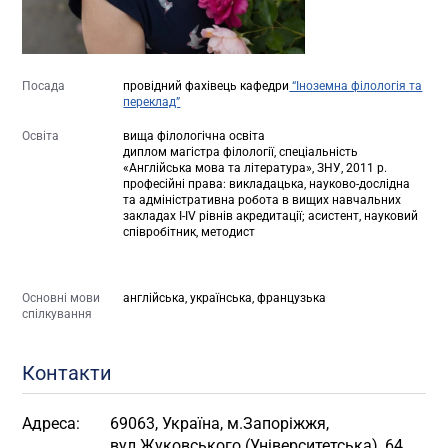
Посада
провідний фахівець кафедри
“Іноземна філологія та
переклад”
Освіта
вища філологічна освіта
диплом магістра філології, спеціальність
«Англійська мова та література», ЗНУ, 2011 р.
професійні права: викладацька, науково-дослідна
та адміністративна робота в вищих навчальних
закладах І-ІV рівнів акредитації; асистент, науковий
співробітник, методист
Основні мови
англійська, українська, французька
спілкування
Контакти
Адреса:
69063, Україна, м.Запоріжжя,
вул.Жуковського (Університетська), 64