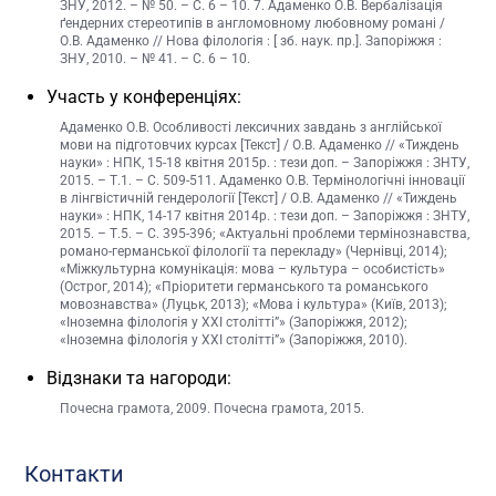
ЗНУ, 2012. – № 50. – C. 6 – 10. 7. Адаменко О.В. Вербалізація
ґендерних стереотипів в англомовному любовному романі /
О.В. Адаменко // Нова філологія : [ зб. наук. пр.]. Запоріжжя :
ЗНУ, 2010. – № 41. – C. 6 – 10.
Участь у конференціях:
Адаменко О.В. Особливості лексичних завдань з англійської
мови на підготовчих курсах [Текст] / О.В. Адаменко // «Тиждень
науки» : НПК, 15-18 квітня 2015р. : тези доп. – Запоріжжя : ЗНТУ,
2015. – Т.1. – С. 509-511. Адаменко О.В. Термінологічні інновації
в лінгвістичній гендерології [Текст] / О.В. Адаменко // «Тиждень
науки» : НПК, 14-17 квітня 2014р. : тези доп. – Запоріжжя : ЗНТУ,
2015. – Т.5. – С. 395-396; «Актуальні проблеми термінознавства,
романо-германської філології та перекладу» (Чернівці, 2014);
«Міжкультурна комунікація: мова – культура – особистість»
(Острог, 2014); «Пріоритети германського та романського
мовознавства» (Луцьк, 2013); «Мова і культура» (Київ, 2013);
«Іноземна філологія у ХХІ столітті”» (Запоріжжя, 2012);
«Іноземна філологія у ХХІ столітті”» (Запоріжжя, 2010).
Відзнаки та нагороди:
Почесна грамота, 2009. Почесна грамота, 2015.
Контакти