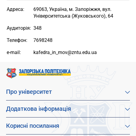
Адреса:
69063, Україна, м. Запоріжжя, вул.
Університетська (Жуковського), 64
Аудиторія:
348
Телефон:
7698248
e-mail:
kafedra_in_mov@zntu.edu.ua
Про університет
Про наш університет
Місія, візія та цінності
Додаткова інформація
Цілі сталого розвитку
Каталог освітніх програм
Факультети
Дистанційне навчання
Корисні посилання
Абітурієнтам
Працевлаштування
Гуртожитки