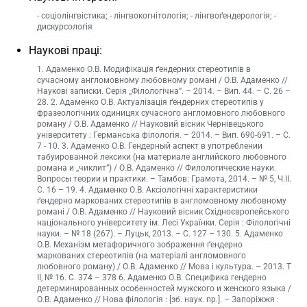
- соціолінгвістика; - лінгвокогнітологія; - лінгвоґендерологія; -
дискурсологія
Наукові праці:
1. Адаменко О.В. Модифікація ґендерних стереотипів в
сучасному англомовному любовному романі / О.В. Адаменко //
Наукові записки. Серія ,,Філологічна”. – 2014. – Вип. 44. – С. 26 –
28. 2. Адаменко О.В. Актуалізація ґендерних стереотипів у
фразеологічних одиницях сучасного англомовного любовного
роману / О.В. Адаменко // Науковий вісник Чернівецького
університету : Германська філологія. – 2014. – Вип. 690-691. – С.
7 - 10. 3. Адаменко О.В. Гендерный аспект в употреблении
табуированной лексики (на материале английского любовного
романа и ,,чиклит”) / О.В. Адаменко // Филологические науки.
Вопросы теории и практики. – Тамбов: Грамота, 2014. – № 5, Ч.II.
С. 16 – 19. 4. Адаменко О.В. Аксіологічні характеристики
ґендерно маркованих стереотипів в англомовному любовному
романі / О.В. Адаменко // Науковий вісник Східноєвропейського
національного університету ім. Лесі Українки. Серія : Філологічні
науки. – № 18 (267). – Луцьк, 2013. – C. 127 – 130. 5. Адаменко
О.В. Механізм метафоричного зображення ґендерно
маркованих стереотипів (на матеріалі англомовного
любовного роману) / О.В. Адаменко // Мова і культура. – 2013. Т
II, № 16. С. 374 – 378 6. Адаменко О.В. Специфика гендерно
детерминированных особенностей мужского и женского языка /
О.В. Адаменко // Нова філологія : [зб. наук. пр.]. – Запоріжжя :