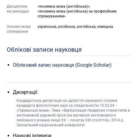
Дисципліни,
«Іноземна мова (англійська)»;
які викладає
«Іноземна мова (англійська) за професійним
спрямуванням»
Основні мови
українська, російська, англійська, німецька
спілкування
Облікові записи науковця
Обліковий запис науковця (Google Scholar)
Дисертації:
Кандидатська дисертація на здобуття наукового ступеня
кандидата філологічних наук за спеціальністю 10.02.04 –
«Германські мови». Тема: «Вербалізація ґендерних стереотипів в
англомовній художній прозі (на матеріалі англомовного
любовного роману кінця XX – початку XXI століття)», 2014 р.,
Запорізький національний університет
Наукові інтереси: