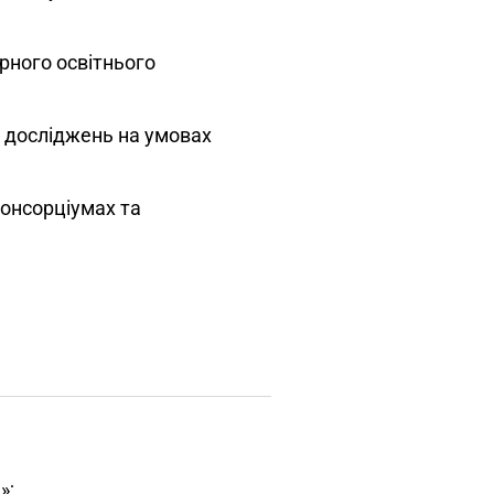
рного освітнього
х досліджень на умовах
консорціумах та
»;