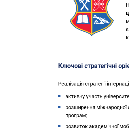
Н
ц
м
є
к
Ключові стратегічні орі
Реалізація стратегії інтернац
активну участь університе
розширення міжнародної ос
програм;
розвиток академічної мобі