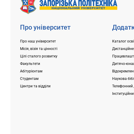
Про університет
Додатк
Про наш університет
Каталог осв
Місія, візія та цінності
Дистанційне
Цілі сталого розвитку
Працевлашт
Факультети
Дитячо-юнац
Абітурієнтам
Відокремлені
Студентам
Наукова біб
Центри та відділи
Телефонний 
Інституційн