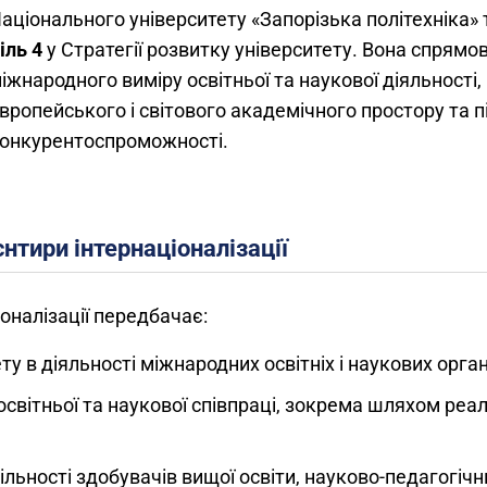
аціонального університету «Запорізька політехніка»
іль 4
у Стратегії розвитку університету. Вона спрямо
іжнародного виміру освітньої та наукової діяльності,
вропейського і світового академічного простору та 
онкурентоспроможності.
єнтири інтернаціоналізації
іоналізації передбачає:
ту в діяльності міжнародних освітніх і наукових орга
вітньої та наукової співпраці, зокрема шляхом реаліз
льності здобувачів вищої освіти, науково-педагогічни