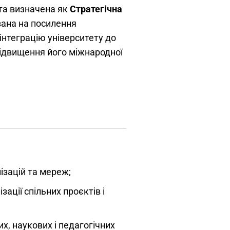
 та визначена як
Стратегічна
вана на посилення
 інтеграцію університету до
підвищення його міжнародної
нізацій та мереж;
ації спільних проєктів і
х, наукових і педагогічних