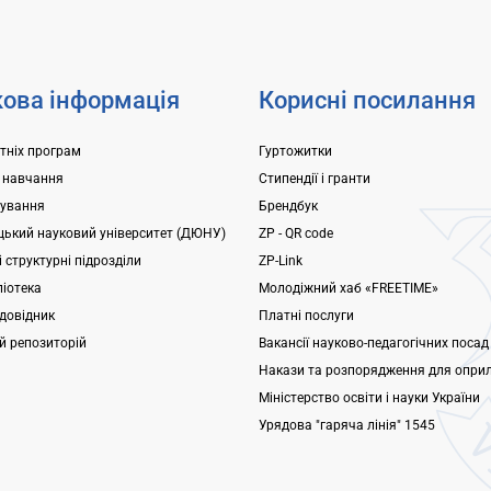
ова інформація
Корисні посилання
ітніх програм
Гуртожитки
 навчання
Стипендії і гранти
ування
Брендбук
ький науковий університет (ДЮНУ)
ZP - QR code
 структурні підрозділи
ZP-Link
ліотека
Молодіжний хаб «FREETIME»
довідник
Платні послуги
ий репозиторій
Вакансії науково-педагогічних посад
Накази та розпорядження для опри
Міністерство освіти і науки України
Урядова "гаряча лінія" 1545