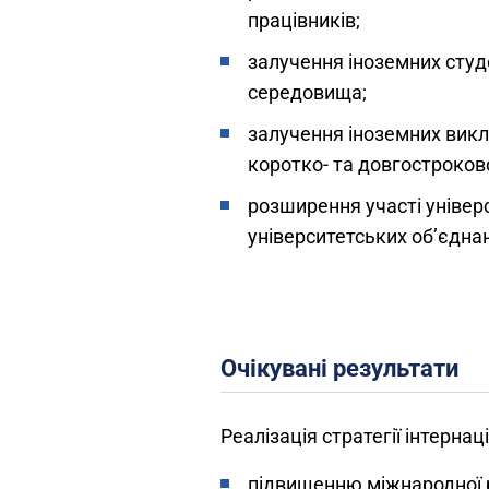
працівників;
залучення іноземних студ
середовища;
залучення іноземних викл
коротко- та довгостроково
розширення участі універс
університетських об’єдна
Очікувані результати
Реалізація стратегії інтернац
підвищенню міжнародної ре