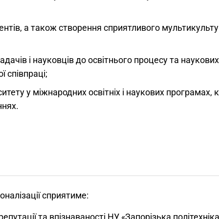
ентів, а також створення сприятливого мультикульту
адачів і науковців до освітнього процесу та наукови
ї співпраці;
итету у міжнародних освітніх і наукових програмах, 
ннях.
іоналізації сприятиме:
путації та впізнаваності НУ «Запорізька політехніка