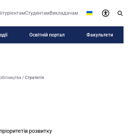
бітурієнтам
Студентам
Викладачам
одії
Освітній портал
Факультети
робітництва
/
Стратегія
 пріоритетів розвитку