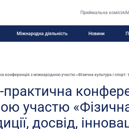
Приймальна комісія
А
Міжнародна діяльність
Новини
П
а конференція з міжнародною участю «Фізична культура і спорт: тр
-практична конфере
ою участю «Фізична 
иції, досвід, інновац