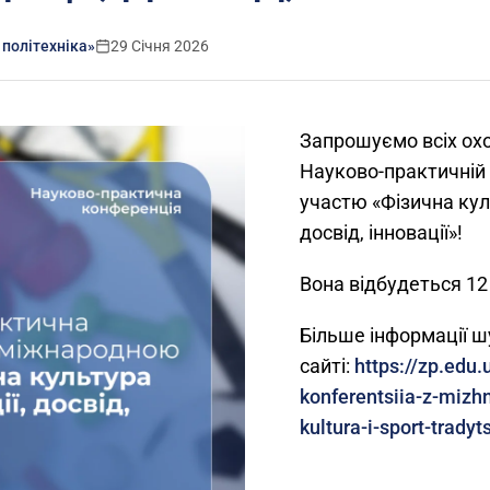
 політехніка»
29 Січня 2026
Запрошуємо всіх охо
Науково-практичній
участю «Фізична куль
досвід, інновації»!
Вона відбудеться 12
Більше інформації ш
сайті:
https://zp.edu
konferentsiia-z-mizh
kultura-i-sport-tradyt