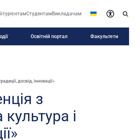
бітурієнтам
Студентам
Викладачам
одії
Освітній портал
Факультети
адиції, досвід, інновації»
нція з
культура і
ії»