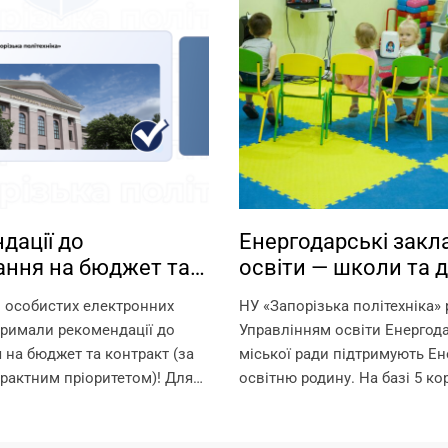
дації до
Енергодарські закл
ання на бюджет та
освіти — школи та д
т
садки — працюють н
 особистих електронних
НУ «Запорізька політехніка»
Запорізької політех
тримали рекомендації до
Управлінням освіти Енергод
 на бюджет та контракт (за
міської ради підтримують Ен
рактним пріоритетом)! Для
освітню родину. На базі 5 ко
 на омріяну спеціальність
Запорізької політехніки в оф
о 18:00 11 серпня виконати
режимі працюють: – дитячі с