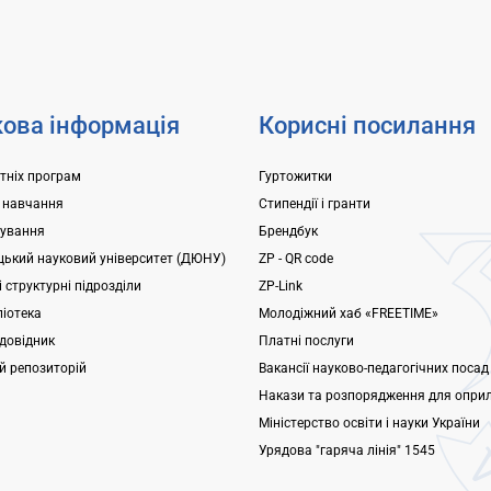
арахування: 1. Підтвердити
початкова школа – ліцей Щ
..
гарантуємо? –...
ова інформація
Корисні посилання
ітніх програм
Гуртожитки
 навчання
Стипендії і гранти
ування
Брендбук
ький науковий університет (ДЮНУ)
ZP - QR code
 структурні підрозділи
ZP-Link
ліотека
Молодіжний хаб «FREETIME»
довідник
Платні послуги
ий репозиторій
Вакансії науково-педагогічних посад
Накази та розпорядження для опри
Міністерство освіти і науки України
Урядова "гаряча лінія" 1545