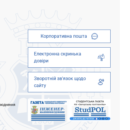
о ми
документ, який видається Державною
службою зайнятості та...
Корпоративна пошта
Електронна скринька
довіри
Зворотній зв'язок щодо
сайту
люднення