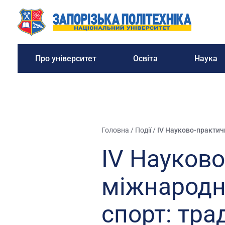
Про університет
Освіта
Наука
Головна
/
Події
/
IV Науково-практичн
IV Науково
міжнародн
спорт: трад