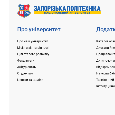
Університет може розміщувати в
вимоги до з
гуртожитках студентів, а також їх...
вибір місце.
Про університет
Додатк
Про наш університет
Каталог осв
Місія, візія та цінності
Дистанційне
Цілі сталого розвитку
Працевлашт
Факультети
Дитячо-юнац
Абітурієнтам
Відокремлені
Студентам
Наукова біб
Центри та відділи
Телефонний 
Інституційн