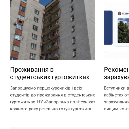
Проживання в
Рекомен
студентських гуртожитках
зарахув
контрак
Запрошуємо першокурсників і всіх
Вступники в
студентів до проживання в студентських
кабінетах о
гуртожитках. НУ «Запорізька політехніка»
зарахування
кожного року ретельно готує гуртожитки
вищим конт
для поселення, покращуючи умови для
зарахування
комфортного проживання мешканців.
необхідно д