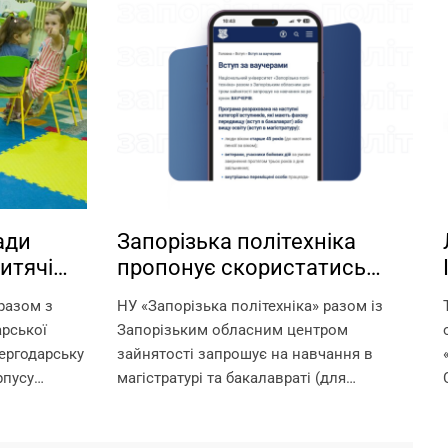
ади
Запорізька політехніка
итячі
пропонує скористатись
а базі
можливістю навчання за
 разом з
НУ «Запорізька політехніка» разом із
ніки!
ваучерами!
арської
Запорізьким обласним центром
ергодарську
зайнятості запрошує на навчання в
рпусу
магістратурі та бакалавраті (для
лайн-
отримання другої вищої освіти) за
адки –
рахунок ваучерів. Що таке ваучер? Це