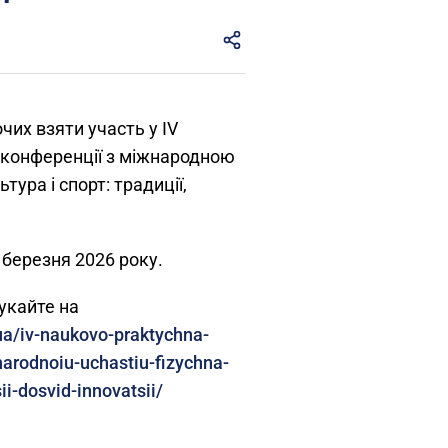
чих взяти участь у IV
 конференції з міжнародною
тура і спорт: традиції,
 березня 2026 року.
укайте на
.ua/iv-naukovo-praktychna-
narodnoiu-uchastiu-fizychna-
sii-dosvid-innovatsii/