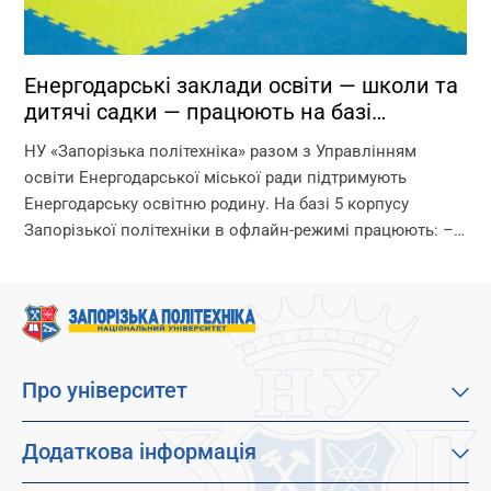
Енергодарські заклади освіти — школи та
дитячі садки — працюють на базі
Запорізької політехніки!
НУ «Запорізька політехніка» разом з Управлінням
освіти Енергодарської міської ради підтримують
Енергодарську освітню родину. На базі 5 корпусу
Запорізької політехніки в офлайн-режимі працюють: –
дитячі садки – початкова школа – ліцей Що ми
гарантуємо? –...
Про університет
Про наш університет
Місія, візія та цінності
Додаткова інформація
Цілі сталого розвитку
Каталог освітніх програм