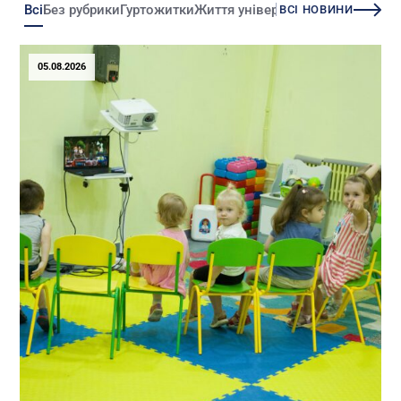
Всі
Без рубрики
Гуртожитки
Життя університету
Зміни
Іннова
ВСІ НОВИНИ
05.08.2026