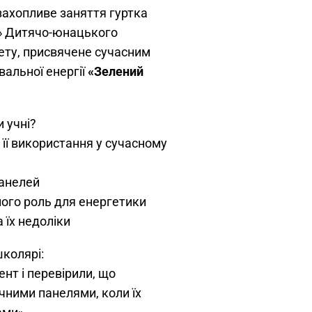
 захопливе заняття гуртка
» Дитячо-юнацького
ету, присвячене сучасним
альної енергії
«Зелений
 учні?
 її використання у сучасному
панелей
ого роль для енергетики
 їх недоліки
школярі:
нт і перевірили, що
ячними панелями, коли їх