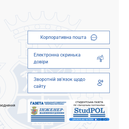
ти в
вимоги до зарахування: 1. Підтвердити
 їх...
вибір місце...
Корпоративна пошта
Електронна скринька
довіри
Зворотній зв'язок щодо
сайту
люднення