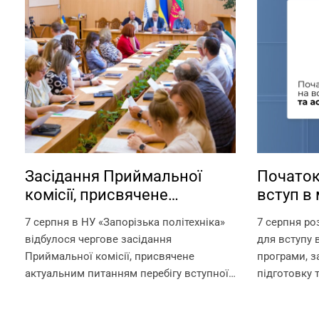
Засідання Приймальної
Початок
комісії, присвячене
вступ в 
актуальним питанням
аспіран
7 серпня в НУ «Запорізька політехніка»
7 серпня ро
перебігу вступної кампанії
відбулося чергове засідання
для вступу в
2026 року
Приймальної комісії, присвячене
програми, 
актуальним питанням перебігу вступної
підготовку 
кампанії 2026 року. Попри непрості
за посилан
умови, в яких сьогодні працює
https://pk.zp