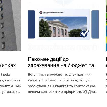
Рекомендації до
житках
зарахування на бюджет та
контракт
і всіх
Вступники в особистих електронних
тудентських
кабінетах отримали рекомендації до
політехніка»
зарахування на бюджет та контракт (за
 гуртожитки
вищим контрактним пріоритетом)! Для
 умови для
зарахування на омріяну спеціальність
шканців.
необхідно до 18:00 11 серпня виконати