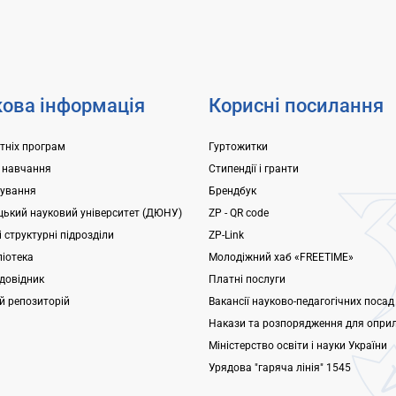
ків, які пропустили етап
Університет може розміщува
ступних іспитів в
гуртожитках студентів, а також
і, заплановано проведення...
ова інформація
Корисні посилання
ітніх програм
Гуртожитки
 навчання
Стипендії і гранти
ування
Брендбук
ький науковий університет (ДЮНУ)
ZP - QR code
 структурні підрозділи
ZP-Link
ліотека
Молодіжний хаб «FREETIME»
довідник
Платні послуги
ий репозиторій
Вакансії науково-педагогічних посад
Накази та розпорядження для опри
Міністерство освіти і науки України
Урядова "гаряча лінія" 1545