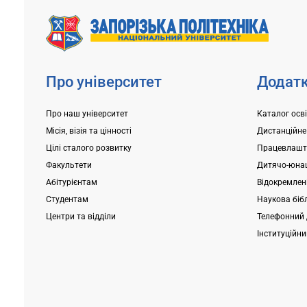
університет, уся команда Приймальної
Для вступни
комісії докладає максимум зусиль,
складання в
щоб...
університет
Про університет
Додатк
Про наш університет
Каталог осв
Місія, візія та цінності
Дистанційне
Цілі сталого розвитку
Працевлашт
Факультети
Дитячо-юнац
Абітурієнтам
Відокремлені
Студентам
Наукова біб
Центри та відділи
Телефонний 
Інституційн