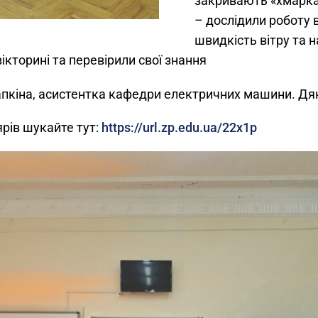
закривають «хмарк
– дослідили роботу 
швидкість вітру та 
вікторині та перевірили свої знання
пкіна, асистентка кафедри електричних машини. Дяк
рів шукайте тут:
https://url.zp.edu.ua/22x1p