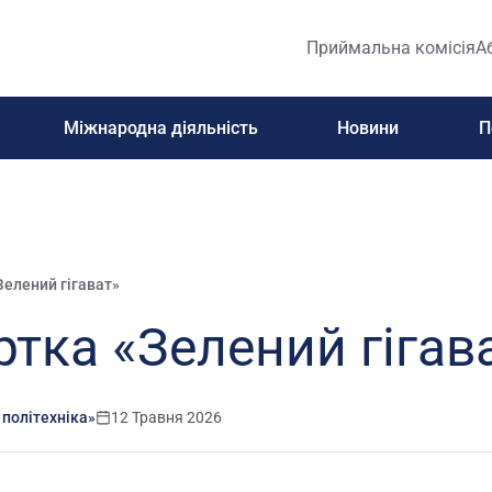
Приймальна комісія
А
Міжнародна діяльність
Новини
П
Зелений гігават»
ртка «Зелений гігав
 політехніка»
12 Травня 2026