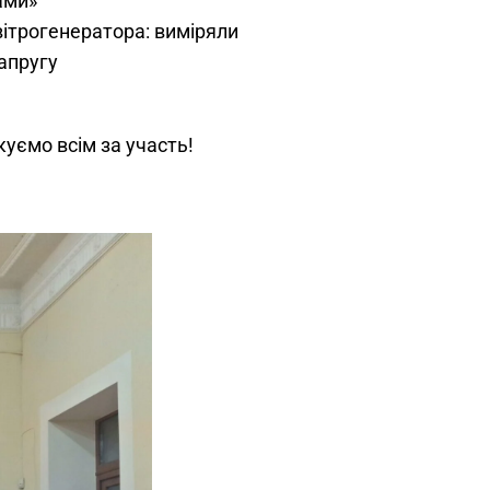
ами»
вітрогенератора: виміряли
напругу
уємо всім за участь!