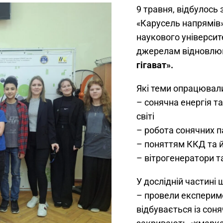
9 травня, відбулось
«Карусель напрямів
наукового університ
джерелам відновлюв
гігават».
Які теми опрацювали
– сонячна енергія та
світі
– робота сонячних 
– поняттям ККД та й
– вітрогенератори та
У дослідній частині 
– провели експериме
відбувається із сон