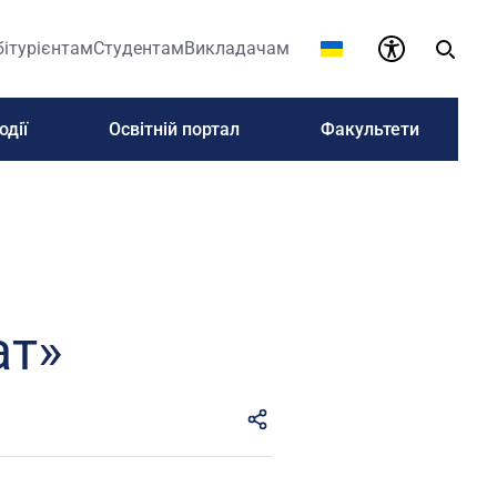
бітурієнтам
Студентам
Викладачам
одії
Освітній портал
Факультети
ат»