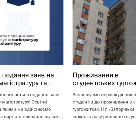
 подання заяв на
Проживання в
магістратуру та
студентських гурто
туру
зпочинається подання заяв
Запрошуємо першокурсників 
 магістратуру! Освітні
студентів до проживання в с
за якими ми здійснюємо
гуртожитках. НУ «Запорізька 
та вартість навчання шукайте
кожного року ретельно готує
ням:
для поселення, покращуючи
.edu.ua/specialities/master/
комфортного проживання ме