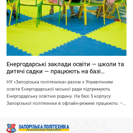
Енергодарські заклади освіти — школи та
дитячі садки — працюють на базі
Запорізької політехніки!
НУ «Запорізька політехніка» разом з Управлінням
освіти Енергодарської міської ради підтримують
Енергодарську освітню родину. На базі 5 корпусу
Запорізької політехніки в офлайн-режимі працюють: –
дитячі садки – початкова школа – ліцей Що ми
гарантуємо? –...