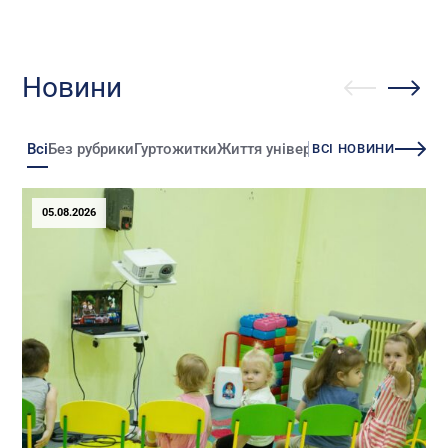
Новини
Всі
Без рубрики
Гуртожитки
Життя університету
Зміни
Іннова
ВСІ НОВИНИ
05.08.2026