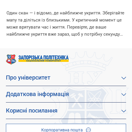
Один скан — і відомо, де найближче укриття. Зберігайте
мапу та діліться із близькими. У критичний момент це
може врятувати час і життя. Перевірте, де ваше
найближче укриття вже зараз, щоб у потрібну секунду
діяти...
Про університет
Про наш університет
Місія, візія та цінності
Додаткова інформація
Цілі сталого розвитку
Каталог освітніх програм
Факультети
Дистанційне навчання
Корисні посилання
Абітурієнтам
Працевлаштування
Гуртожитки
Студентам
Дитячо-юнацький науковий університет (ДЮНУ)
Стипендії і гранти
Корпоративна пошта