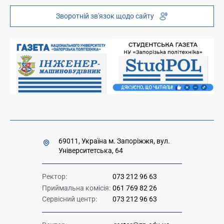
Інституційний репозиторій
Молодіжний хаб «FREETIME»
Зворотній зв'язок щодо сайту
Платні послуги
Вакансії науково-педагогічних посад
Накази та розпорядження для оприлюднення
Міністерство освіти і науки України
Урядова "гаряча лінія" 1545
69011, Україна м. Запоріжжя, вул.
Університетська, 64
Ректор:
073 212 96 63
Приймальна комісія:
061 769 82 26
Сервісний центр:
073 212 96 63