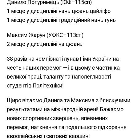
Данило Потуримець (ЮФ–115сп)
1 місце у дисципліні нань цюань цайліфо
1 місце у дисципліні традиційний нань гунь
Максим Жарун (УФКС–113сп)
2 місце у дисципліні ча цюань
38 разів на чемпіонаті лунав Гімн України на
честь наших перемог — і в цьому є частинка
великої праці, таланту та наполегливості
студентів Політехніки!
Щиро вітаємо Данила та Максима з блискучими
результатами на міжнародній арені! Бажаємо
нових спортивних звершень, впевнених
перемог, натхнення та подальшого підкорення
європейських і світових вершин!