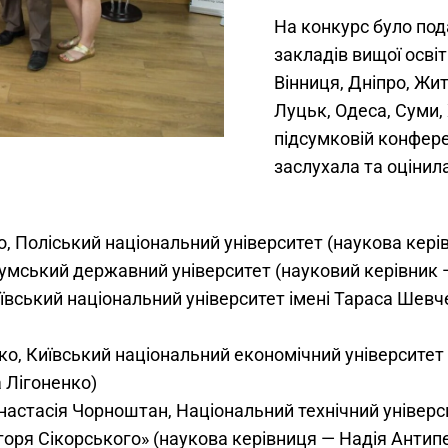
На конкурс було под
закладів вищої освіт
Вінниця, Дніпро, Жи
Луцьк, Одеса, Суми,
підсумковій конфере
заслухала та оцінила
ко, Поліський національний університет (наукова кер
Сумський державний університет (науковий керівник 
ївський національний університет імені Тараса Шевч
ко, Київський національний економічний університет
 Лігоненко)
Анастасія Чорноштан, Національний технічний універс
 Ігоря Сікорського» (наукова керівниця — Надія Антип