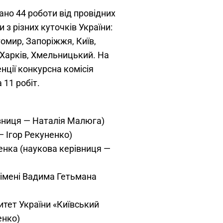
ано 44 роботи від провідних
и з різних куточків України:
томир, Запоріжжя, Київ,
 Харків, Хмельницький. На
нції конкурсна комісія
 11 робіт.
івниця — Наталія Малюга)
— Ігор Рекуненко)
енка (наукова керівниця —
 імені Вадима Гетьмана
итет України «Київський
енко)