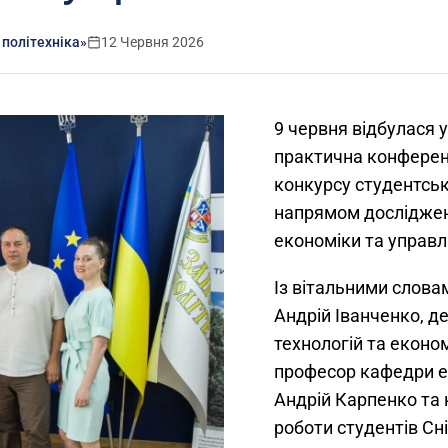
 політехніка»
12 Червня 2026
9 червня відбулася 
практична конферен
конкурсу студентськ
напрямом дослідже
економіки та управл
Із вітальними слова
Андрій Іванченко, д
технологій та еконо
професор кафедри е
Андрій Карпенко та 
роботи студентів Сн