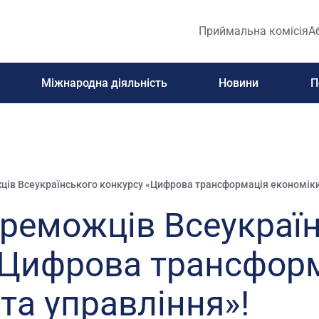
Приймальна комісія
А
Міжнародна діяльність
Новини
П
ів Всеукраїнського конкурсу «Цифрова трансформація економіки 
ереможців Всеукраї
«Цифрова трансфор
та управління»!