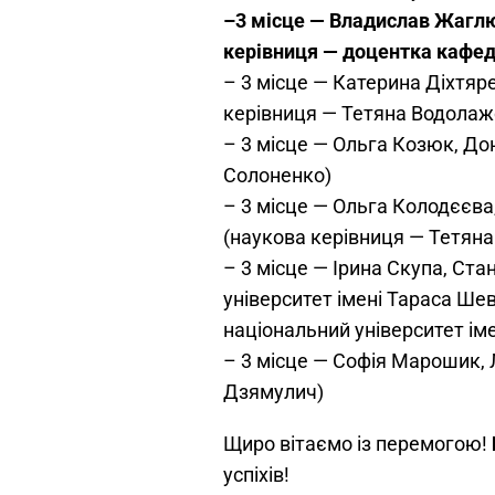
–
3 місце — Владислав Жаглю
керівниця — доцентка кафед
– 3 місце — Катерина Діхтяр
керівниця — Тетяна Водолаж
– 3 місце — Ольга Козюк, До
Солоненко)
– 3 місце — Ольга Колодєєва
(наукова керівниця — Тетяна
– 3 місце — Ірина Скупа, Ст
університет імені Тараса Ше
національний університет ім
– 3 місце — Софія Марошик, 
Дзямулич)
Щиро вітаємо із перемогою!
успіхів!