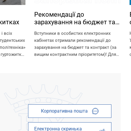
Рекомендації до
житках
зарахування на бюджет та
контракт
і всіх
Вступники в особистих електронних
тудентських
кабінетах отримали рекомендації до
політехніка»
зарахування на бюджет та контракт (за
 гуртожитки
вищим контрактним пріоритетом)! Для
 умови для
зарахування на омріяну спеціальність
шканців.
необхідно до 18:00 11 серпня виконати
ти в
вимоги до зарахування: 1. Підтвердити
 їх...
вибір місце...
Корпоративна пошта
Електронна скринька