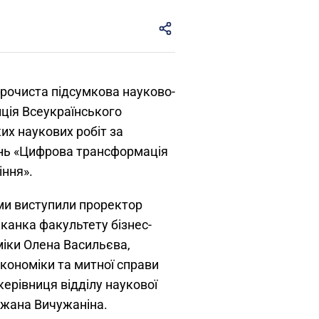
урочиста підсумкова науково-
ція Всеукраїнського
их наукових робіт за
нь «Цифрова трансформація
іння».
ми виступили проректор
еканка факультету бізнес-
міки Олена Васильєва,
кономіки та митної справи
керівниця відділу наукової
іжана Вичужаніна.