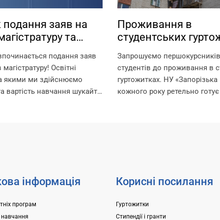
 подання заяв на
Проживання в
магістратуру та
студентських гурто
туру
зпочинається подання заяв
Запрошуємо першокурсників 
 магістратуру! Освітні
студентів до проживання в с
за якими ми здійснюємо
гуртожитках. НУ «Запорізька 
та вартість навчання шукайте
кожного року ретельно готує
ням:
для поселення, покращуючи
.edu.ua/specialities/master/
комфортного проживання ме
ків, які пропустили етап
Університет може розміщува
ступних іспитів в
гуртожитках студентів, а також
і, заплановано проведення...
ова інформація
Корисні посилання
ітніх програм
Гуртожитки
 навчання
Стипендії і гранти