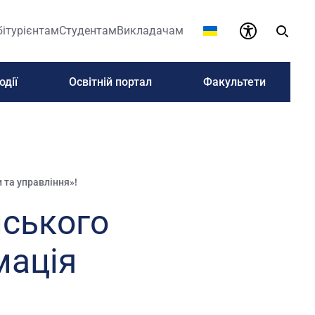
бітурієнтам
Студентам
Викладачам
одії
Освітній портал
Факультети
та управління»!
нського
мація