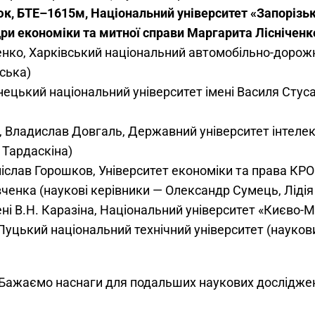
к, БТЕ–1615м, Національний університет «Запорізьк
ри економіки та митної справи Маргарита Лісніченк
енко, Харківський національний автомобільно-дорожн
ська)
нецький національний університет імені Василя Стус
, Владислав Довгаль, Державний університет інтелект
 Тардаскіна)
аніслав Горошков, Університет економіки та права КР
вченка (наукові керівники — Олександр Сумець, Ліді
ені В.Н. Каразіна, Національний університет «Києво-
Луцький національний технічний університет (науко
 Бажаємо наснаги для подальших наукових досліджен