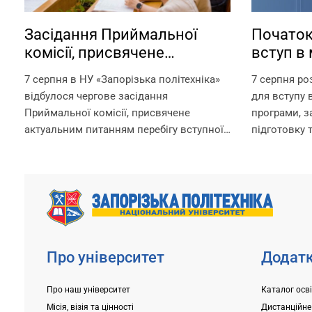
Засідання Приймальної
Початок
комісії, присвячене
вступ в 
актуальним питанням
аспіран
7 серпня в НУ «Запорізька політехніка»
7 серпня ро
перебігу вступної кампанії
відбулося чергове засідання
для вступу в
2026 року
Приймальної комісії, присвячене
програми, 
актуальним питанням перебігу вступної
підготовку 
кампанії 2026 року. Попри непрості
за посилан
умови, в яких сьогодні працює
https://pk.zp
університет, уся команда Приймальної
Для вступни
комісії докладає максимум зусиль,
складання в
щоб...
університет
Про університет
Додатк
Про наш університет
Каталог осв
Місія, візія та цінності
Дистанційне