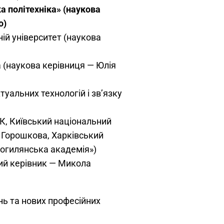
а політехніка» (наукова
о)
ій університет (наукова
а (наукова керівниця — Юлія
уальних технологій і зв’язку
ОК, Київський національний
я Горошкова, Харківський
Могилянська академія»)
вий керівник — Микола
ь та нових професійних