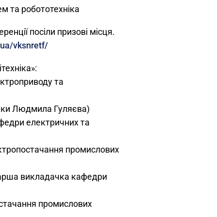
м та робототехніка
ренції посіли призові місця.
.ua/vksnretf/
техніка»:
ектроприводу та
зики Людмила Гуляєва)
афедри електричних та
ектропостачання промислових
старша викладачка кафедри
остачання промислових