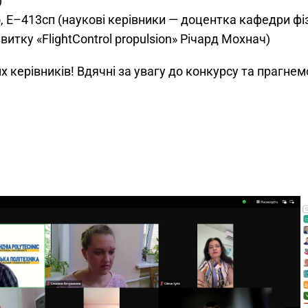
)
, Е–413сп (наукові керівники — доцентка кафедри фі
витку «FlightControl propulsion» Річард Мохнач)
х керівників! Вдячні за увагу до конкурсу та прагне