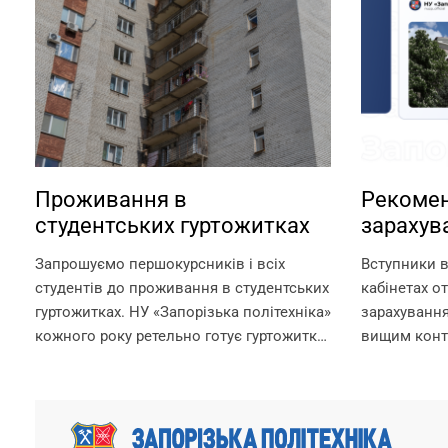
Проживання в
Рекомен
студентських гуртожитках
зарахув
контрак
Запрошуємо першокурсників і всіх
Вступники в
студентів до проживання в студентських
кабінетах о
гуртожитках. НУ «Запорізька політехніка»
зарахування
кожного року ретельно готує гуртожитки
вищим конт
для поселення, покращуючи умови для
зарахування
комфортного проживання мешканців.
необхідно д
Університет може розміщувати в
вимоги до з
гуртожитках студентів, а також їх...
вибір місце.