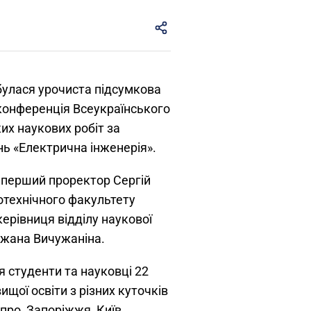
дбулася урочиста підсумкова
конференція Всеукраїнського
их наукових робіт за
ь «Електрична інженерія».
 перший проректор Сергій
отехнічного факультету
ерівниця відділу наукової
іжана Вичужаніна.
я студенти та науковці 22
ищої освіти з різних куточків
іпро, Запоріжжя, Київ,