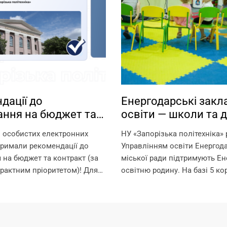
дації до
Енергодарські закл
ання на бюджет та
освіти — школи та д
т
садки — працюють н
 особистих електронних
НУ «Запорізька політехніка»
Запорізької політех
тримали рекомендації до
Управлінням освіти Енергод
 на бюджет та контракт (за
міської ради підтримують Ен
рактним пріоритетом)! Для
освітню родину. На базі 5 ко
 на омріяну спеціальність
Запорізької політехніки в оф
о 18:00 11 серпня виконати
режимі працюють: – дитячі с
арахування: 1. Підтвердити
початкова школа – ліцей Щ
..
гарантуємо? –...