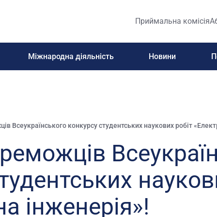
Приймальна комісія
А
Міжнародна діяльність
Новини
П
ів Всеукраїнського конкурсу студентських наукових робіт «Елект
ереможців Всеукраї
тудентських науков
а інженерія»!