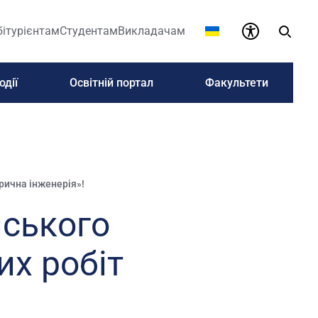
бітурієнтам
Студентам
Викладачам
одії
Освітній портал
Факультети
рична інженерія»!
нського
их робіт