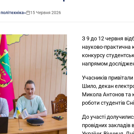
 політехніка»
15 Червня 2026
З 9 до 12 червня ві
науково-практична 
конкурсу студентськ
напрямом досліджен
Учасників привітали
Шило, декан електр
Микола Антонов та к
роботи студентів Сн
До участі долучилис
провідних закладів в
України: Вінниця, Дн