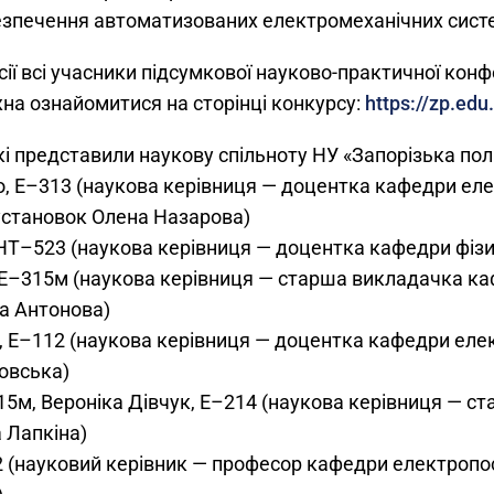
зпечення автоматизованих електромеханічних систе
ії всі учасники підсумкової науково-практичної конфе
на ознайомитися на сторінці конкурсу:
https://zp.edu
і представили наукову спільноту НУ «Запорізька полі
о, Е–313 (наукова керівниця — доцентка кафедри ел
установок Олена Назарова)
 КНТ–523 (наукова керівниця — доцентка кафедри фі
, Е–315м (наукова керівниця — старша викладачка к
а Антонова)
, Е–112 (наукова керівниця — доцентка кафедри ел
овська)
915м, Вероніка Дівчук, Е–214 (наукова керівниця — 
 Лапкіна)
12 (науковий керівник — професор кафедри електроп