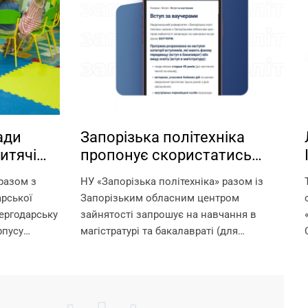
ади
Запорізька політехніка
итячі
пропонує скористатись
а базі
можливістю навчання за
 разом з
НУ «Запорізька політехніка» разом із
ніки!
ваучерами!
арської
Запорізьким обласним центром
ергодарську
зайнятості запрошує на навчання в
рпусу
магістратурі та бакалавраті (для
лайн-
отримання другої вищої освіти) за
адки –
рахунок ваучерів. Що таке ваучер? Це
о ми
документ, який видається Державною
службою зайнятості та...