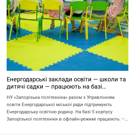
Енергодарські заклади освіти — школи та
дитячі садки — працюють на базі
Запорізької політехніки!
НУ «Запорізька політехніка» разом з Управлінням
освіти Енергодарської міської ради підтримують
Енергодарську освітню родину. На базі 5 корпусу
Запорізької політехніки в офлайн-режимі працюють: –
дитячі садки – початкова школа – ліцей Що ми
гарантуємо? –...