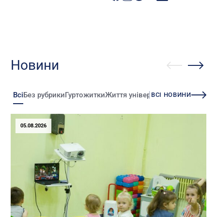
Новини
Всі
Без рубрики
Гуртожитки
Життя університету
Зміни
Іннова
ВСІ НОВИНИ
05.08.2026