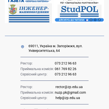
Накази та розпорядження для оприлюднення
Міністерство освіти і науки України
Урядова "гаряча лінія" 1545
69011, Україна м. Запоріжжя, вул.
Університетська, 64
Ректор:
073 212 96 63
Приймальна комісія:
061 769 82 26
Сервісний центр:
073 212 96 63
Ректор:
rector@zp.edu.ua
Приймальна комісія:
nuzp.pk@gmail.com
Сервісний центр:
help@zp.edu.ua