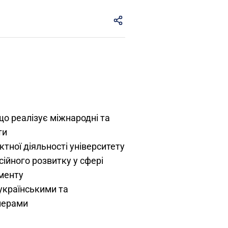
що реалізує міжнародні та
ти
ктної діяльності університету
ійного розвитку у сфері
менту
 українськими та
нерами