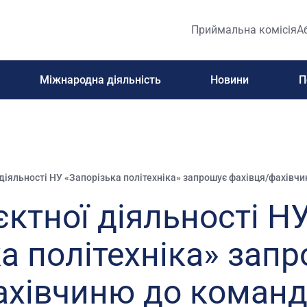
Приймальна комісія
А
Міжнародна діяльність
Новини
П
 діяльності НУ «Запорізька політехніка» запрошує фахівця/фахівч
єктної діяльності Н
а політехніка» зап
ахівчиню до коман