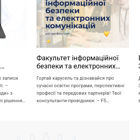
Факультет інформаційної
безпеки та електронних
іки у
комунікацій НУ «Запорізька
и записи
Гортай карусель та дізнавайся про
політехніка» — володарі
і: –
сучасні освітні програми, перспективні
технологічного світу.
иди» з
професії та передових партнерів! Твої
і рішення
консультанти-провідники: – F5
ї й
«Кібербезпека та захист інформації» —
сієм
Ганна Вікторівна Неласа — 097 367 84 43
– G5 «Електроніка, електронні
комунікації,...