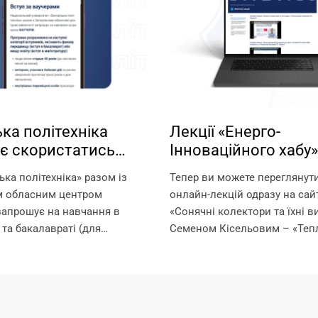
ка політехніка
Лекції «Енерго-
є скористатись
Інноваційного хабу»
стю навчання за
Запорізької політехн
ька політехніка» разом із
Тепер ви можете переглянут
ми!
вільному доступі!
м обласним центром
онлайн-лекцій одразу на сайт
запрошує на навчання в
«Сонячні колектори та їхні в
 та бакалавраті (для
Семеном Кісельовим – «Тепл
ругої вищої освіти) за
від підлоги до даху: інноваці
черів. Що таке ваучер? Це
енергоефективність» з Олек
який видається Державною
Орловим – «Насоси Dab та...
нятості та...