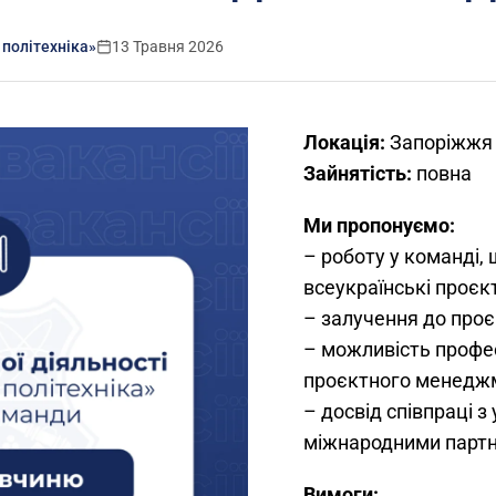
 політехніка»
13 Травня 2026
Локація:
Запоріжжя
Зайнятість:
повна
Ми пропонуємо:
– роботу у команді, 
всеукраїнські проєк
– залучення до проє
– можливість профес
проєктного менедж
– досвід співпраці з
міжнародними парт
Вимоги: