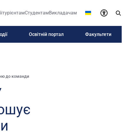
бітурієнтам
Студентам
Викладачам
одії
Освітній портал
Факультети
иню до команди
У
рошує
ди