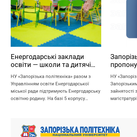
Енергодарські заклади
Запорізь
освіти — школи та дитячі
пропону
садки — працюють на базі
можливі
НУ «Запорізька політехніка» разом з
НУ «Запоріз
Запорізької політехніки!
ваучера
Управлінням освіти Енергодарської
Запорізьки
міської ради підтримують Енергодарську
зайнятості 
освітню родину. На базі 5 корпусу
магістратурі
Запорізької політехніки в офлайн-
отримання д
режимі працюють: – дитячі садки –
рахунок вау
початкова школа – ліцей Що ми
документ, 
гарантуємо? –...
службою зай