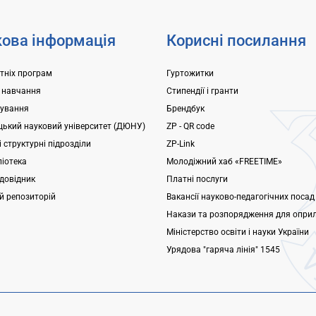
ова інформація
Корисні посилання
ітніх програм
Гуртожитки
 навчання
Стипендії і гранти
ування
Брендбук
ький науковий університет (ДЮНУ)
ZP - QR code
 структурні підрозділи
ZP-Link
ліотека
Молодіжний хаб «FREETIME»
довідник
Платні послуги
ий репозиторій
Вакансії науково-педагогічних посад
Накази та розпорядження для опри
Міністерство освіти і науки України
Урядова "гаряча лінія" 1545