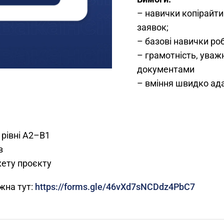
– навички копірайти
заявок;
– базові навички роб
– грамотність, уважн
документами
– вміння швидко ада
 рівні A2–B1
в
ету проєкту
жна тут:
https://forms.gle/46vXd7sNCDdz4PbC7