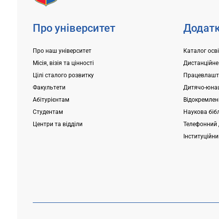
Про університет
Додатк
Про наш університет
Каталог осв
Місія, візія та цінності
Дистанційне
Цілі сталого розвитку
Працевлашт
Факультети
Дитячо-юнац
Абітурієнтам
Відокремлені
Студентам
Наукова біб
Центри та відділи
Телефонний 
Інституційн