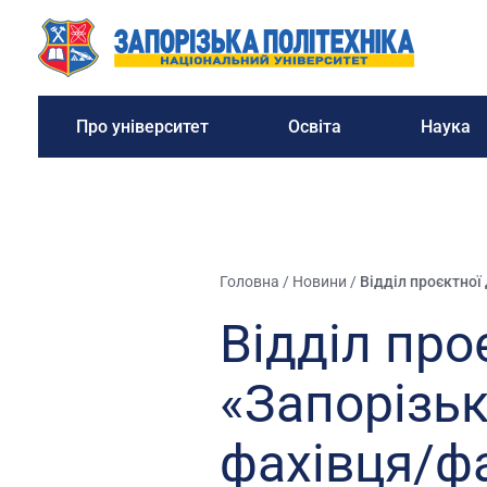
Про університет
Освіта
Наука
Головна
/
Новини
/
Відділ проєктної
Відділ про
«Запорізьк
фахівця/ф