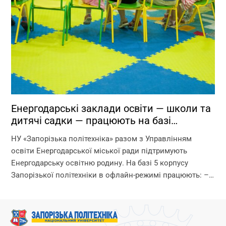
Енергодарські заклади освіти — школи та
дитячі садки — працюють на базі
Запорізької політехніки!
НУ «Запорізька політехніка» разом з Управлінням
освіти Енергодарської міської ради підтримують
Енергодарську освітню родину. На базі 5 корпусу
Запорізької політехніки в офлайн-режимі працюють: –
дитячі садки – початкова школа – ліцей Що ми
гарантуємо? –...