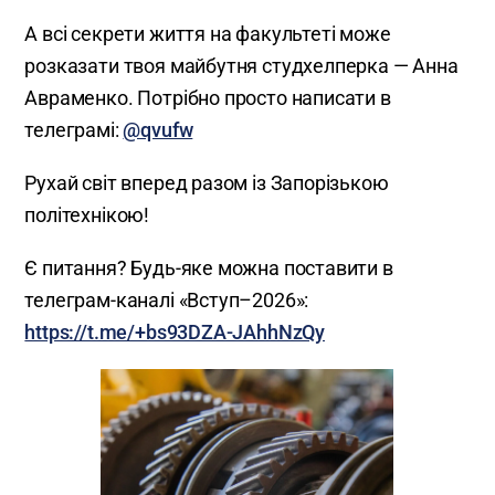
А всі секрети життя на факультеті може
розказати твоя майбутня студхелперка — Анна
Авраменко. Потрібно просто написати в
телеграмі:
@qvufw
Рухай світ вперед разом із Запорізькою
політехнікою!
Є питання? Будь-яке можна поставити в
телеграм-каналі «Вступ–2026»:
https://t.me/+bs93DZA-JAhhNzQy