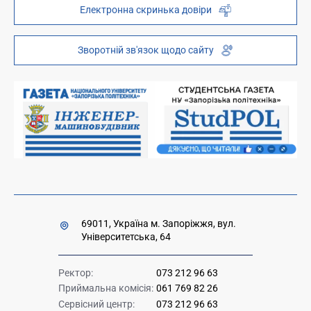
Електронна скринька довіри
Телефонний довідник
ZP-Link
Інституційний репозиторій
Молодіжний хаб «FREETIME»
Зворотній зв'язок щодо сайту
Платні послуги
Вакансії науково-педагогічних посад
Накази та розпорядження для оприлюднення
Міністерство освіти і науки України
Урядова "гаряча лінія" 1545
69011, Україна м. Запоріжжя, вул.
Університетська, 64
Ректор:
073 212 96 63
Приймальна комісія:
061 769 82 26
Сервісний центр:
073 212 96 63