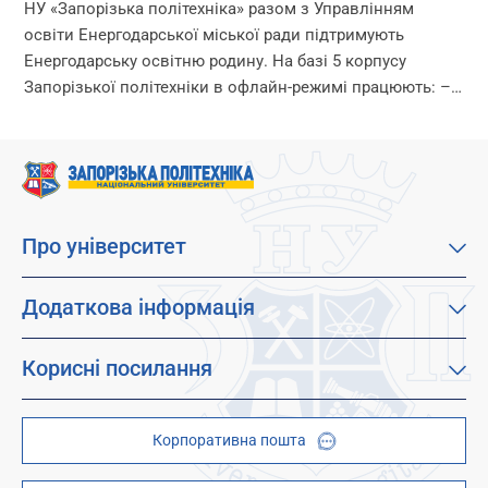
НУ «Запорізька політехніка» разом з Управлінням
освіти Енергодарської міської ради підтримують
Енергодарську освітню родину. На базі 5 корпусу
Запорізької політехніки в офлайн-режимі працюють: –
дитячі садки – початкова школа – ліцей Що ми
гарантуємо? –...
Про університет
Про наш університет
Місія, візія та цінності
Додаткова інформація
Цілі сталого розвитку
Каталог освітніх програм
Факультети
Дистанційне навчання
Корисні посилання
Абітурієнтам
Працевлаштування
Гуртожитки
Студентам
Дитячо-юнацький науковий університет (ДЮНУ)
Стипендії і гранти
Корпоративна пошта
Центри та відділи
Відокремлені структурні підрозділи
Брендбук
Наукова бібліотека
ZP - QR code