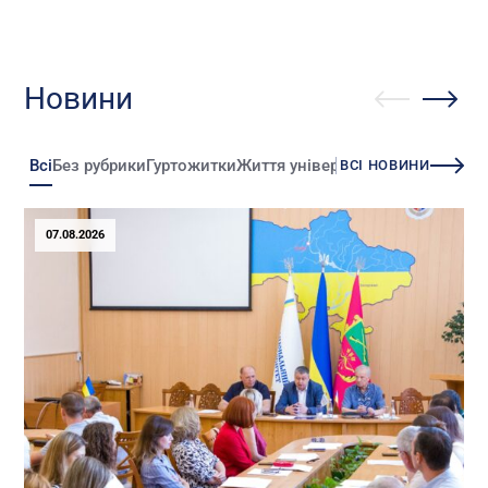
Новини
Всі
Без рубрики
Гуртожитки
Життя університету
Зміни
Іннова
ВСІ НОВИНИ
07.08.2026