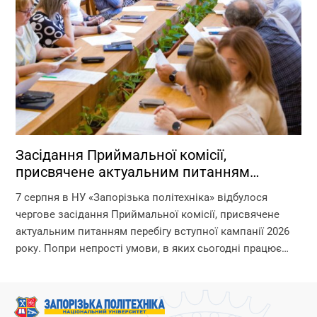
Засідання Приймальної комісії,
присвячене актуальним питанням
перебігу вступної кампанії 2026 року
7 серпня в НУ «Запорізька політехніка» відбулося
чергове засідання Приймальної комісії, присвячене
актуальним питанням перебігу вступної кампанії 2026
року. Попри непрості умови, в яких сьогодні працює
університет, уся команда Приймальної комісії докладає
максимум зусиль, щоб...