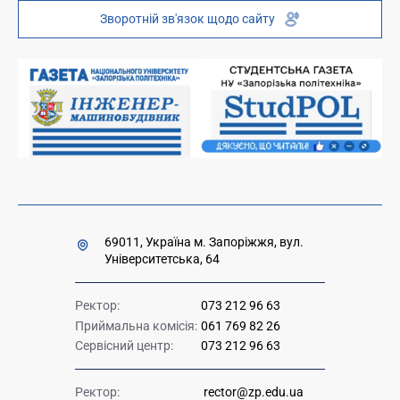
Зворотній зв'язок щодо сайту
Платні послуги
Вакансії науково-педагогічних посад
Накази та розпорядження для оприлюднення
Міністерство освіти і науки України
Урядова "гаряча лінія" 1545
69011, Україна м. Запоріжжя, вул.
Університетська, 64
Ректор:
073 212 96 63
Приймальна комісія:
061 769 82 26
Сервісний центр:
073 212 96 63
Ректор:
rector@zp.edu.ua