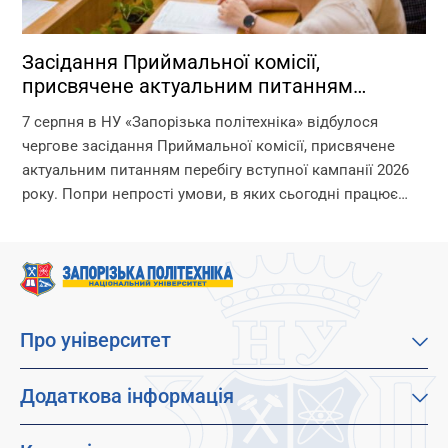
Засідання Приймальної комісії,
присвячене актуальним питанням
перебігу вступної кампанії 2026 року
7 серпня в НУ «Запорізька політехніка» відбулося
чергове засідання Приймальної комісії, присвячене
актуальним питанням перебігу вступної кампанії 2026
року. Попри непрості умови, в яких сьогодні працює
університет, уся команда Приймальної комісії докладає
максимум зусиль, щоб...
Про університет
Про наш університет
Місія, візія та цінності
Додаткова інформація
Цілі сталого розвитку
Каталог освітніх програм
Факультети
Дистанційне навчання