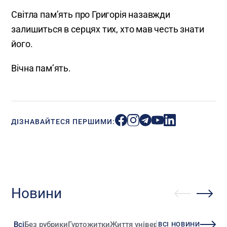
Світла пам’ять про Григорія назавжди
залишиться в серцях тих, хто мав честь знати
його.
Вічна пам’ять.
ДІЗНАВАЙТЕСЯ ПЕРШИМИ:
Новини
Всі
Без рубрики
Гуртожитки
Життя університету
Зміни
Іннова
ВСІ НОВИНИ