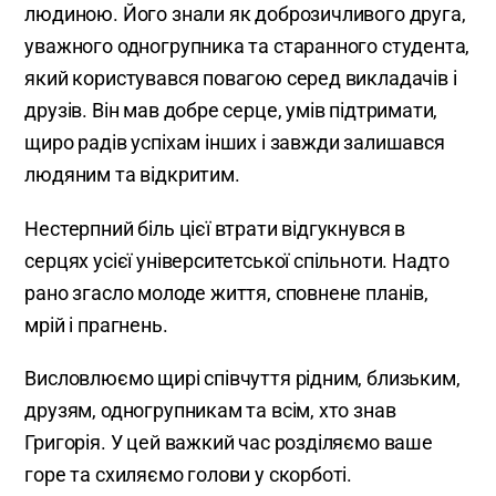
людиною. Його знали як доброзичливого друга,
уважного одногрупника та старанного студента,
який користувався повагою серед викладачів і
друзів. Він мав добре серце, умів підтримати,
щиро радів успіхам інших і завжди залишався
людяним та відкритим.
Нестерпний біль цієї втрати відгукнувся в
серцях усієї університетської спільноти. Надто
рано згасло молоде життя, сповнене планів,
мрій і прагнень.
Висловлюємо щирі співчуття рідним, близьким,
друзям, одногрупникам та всім, хто знав
Григорія. У цей важкий час розділяємо ваше
горе та схиляємо голови у скорботі.