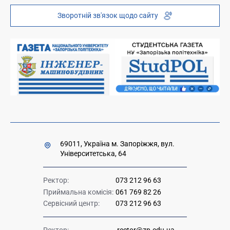
Інституційний репозиторій
Молодіжний хаб «FREETIME»
Зворотній зв'язок щодо сайту
Платні послуги
Вакансії науково-педагогічних посад
Накази та розпорядження для оприлюднення
Міністерство освіти і науки України
Урядова "гаряча лінія" 1545
69011, Україна м. Запоріжжя, вул.
Університетська, 64
Ректор:
073 212 96 63
Приймальна комісія:
061 769 82 26
Сервісний центр:
073 212 96 63