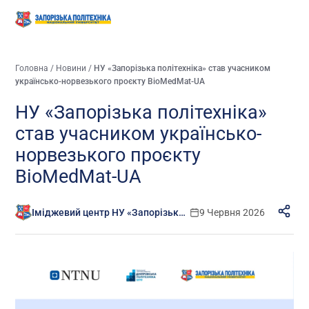
Головна
/
Новини
/
НУ «Запорізька політехніка» став учасником
українсько-норвезького проєкту BioMedMat-UA
НУ «Запорізька політехніка»
став учасником українсько-
норвезького проєкту
BioMedMat-UA
Іміджевий центр НУ «Запорізька політехніка»
9 Червня 2026