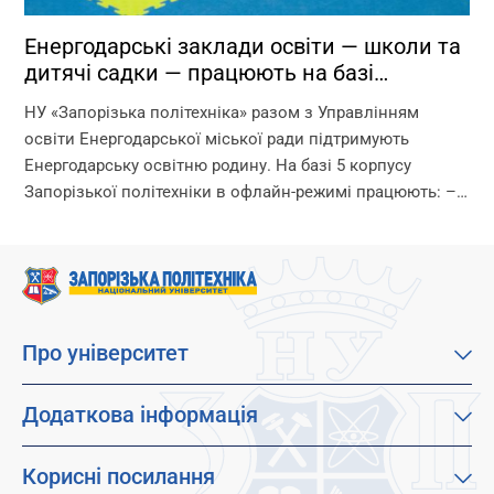
Енергодарські заклади освіти — школи та
дитячі садки — працюють на базі
Запорізької політехніки!
НУ «Запорізька політехніка» разом з Управлінням
освіти Енергодарської міської ради підтримують
Енергодарську освітню родину. На базі 5 корпусу
Запорізької політехніки в офлайн-режимі працюють: –
дитячі садки – початкова школа – ліцей Що ми
гарантуємо? –...
Про університет
Про наш університет
Місія, візія та цінності
Додаткова інформація
Цілі сталого розвитку
Каталог освітніх програм
Факультети
Дистанційне навчання
Корисні посилання