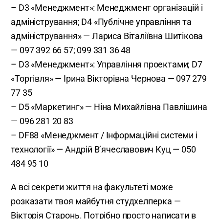
– D3 «Менеджмент»: Менеджмент організацій і
адміністрування; D4 «Публічне управління та
адміністрування» — Лариса Віталіївна Шитікова
— 097 392 66 57; 099 331 36 48
– D3 «Менеджмент»: Управління проектами; D7
«Торгівля» — Ірина Вікторівна Чернова — 097 279
77 35
– D5 «Маркетинг» — Ніна Михайлівна Павлішина
— 096 281 20 83
– DF88 «Менеджмент / Інформаційні системи і
технології» — Андрій В’ячеславович Куц — 050
484 95 10
А всі секрети життя на факультеті може
розказати твоя майбутня студхелперка —
Вікторія Старонь. Потрібно просто написати в