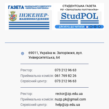
Вакансії науково-педагогічних посад
Накази та розпорядження для оприлюднення
Міністерство освіти і науки України
Урядова "гаряча лінія" 1545
69011, Україна м. Запоріжжя, вул.
Університетська, 64
Ректор:
073 212 96 63
Приймальна комісія:
061 769 82 26
Сервісний центр:
073 212 96 63
Ректор:
rector@zp.edu.ua
Приймальна комісія:
nuzp.pk@gmail.com
Сервісний центр:
help@zp.edu.ua