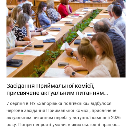
Засідання Приймальної комісії,
присвячене актуальним питанням
перебігу вступної кампанії 2026 року
7 серпня в НУ «Запорізька політехніка» відбулося
чергове засідання Приймальної комісії, присвячене
актуальним питанням перебігу вступної кампанії 2026
року. Попри непрості умови, в яких сьогодні працює
університет, уся команда Приймальної комісії докладає